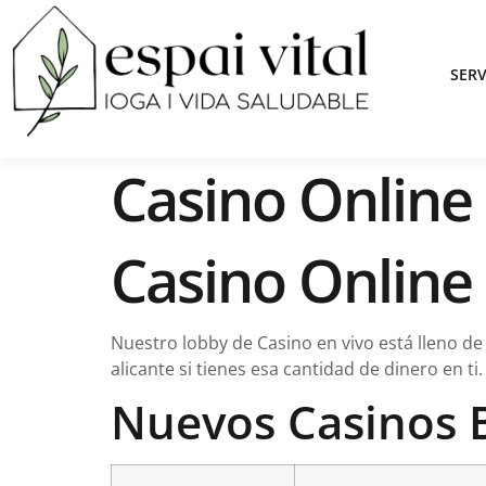
SERV
Casino Online 
Casino Online 
Nuestro lobby de Casino en vivo está lleno de 
alicante si tienes esa cantidad de dinero en ti.
Nuevos Casinos B