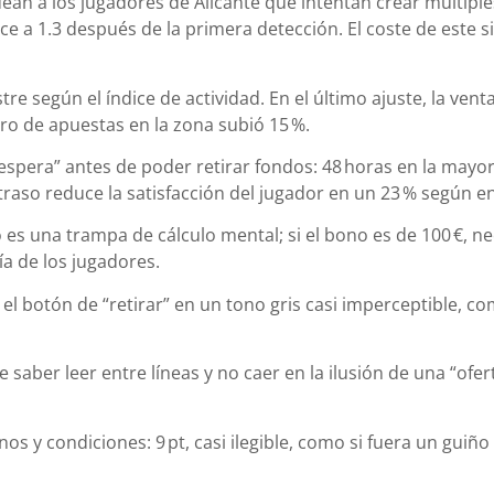
quean a los jugadores de Alicante que intentan crear múlti
ce a 1.3 después de la primera detección. El coste de este 
e según el índice de actividad. En el último ajuste, la vent
ro de apuestas en la zona subió 15 %.
espera” antes de poder retirar fondos: 48 horas en la mayorí
raso reduce la satisfacción del jugador en un 23 % según e
 es una trampa de cálculo mental; si el bono es de 100 €, nec
a de los jugadores.
 el botón de “retirar” en un tono gris casi imperceptible, co
 de saber leer entre líneas y no caer en la ilusión de una “of
os y condiciones: 9 pt, casi ilegible, como si fuera un guiñ