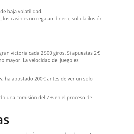
e baja volatilidad.
 los casinos no regalan dinero, sólo la ilusión
n victoria cada 2 500 giros. Si apuestas 2 €
cho mayor. La velocidad del juego es
 ya ha apostado 200 € antes de ver un solo
gado una comisión del 7 % en el proceso de
as