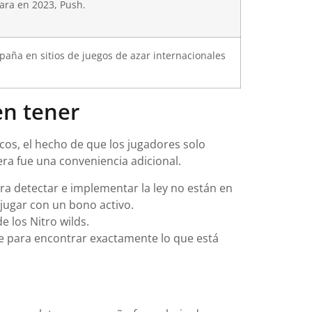
nara en 2023, Push.
aña en sitios de juegos de azar internacionales
en tener
ocos, el hecho de que los jugadores solo
era fue una conveniencia adicional.
ra detectar e implementar la ley no están en
 jugar con un bono activo.
e los Nitro wilds.
re para encontrar exactamente lo que está