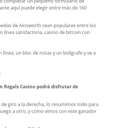
rio completar un pequeño formulario de
icante aquí puede elegir entre más de 160
onedas de Ainsworth sean populares entre los
ínea satisfactoria, casino de bitcoin con
ínea, un bloc de notas y un bolígrafo y ve a
o
en Regals Casino podrá disfrutar de
 de giro a la derecha, lo resumimos todo para
n juego a otro, y como vimos con este ganador