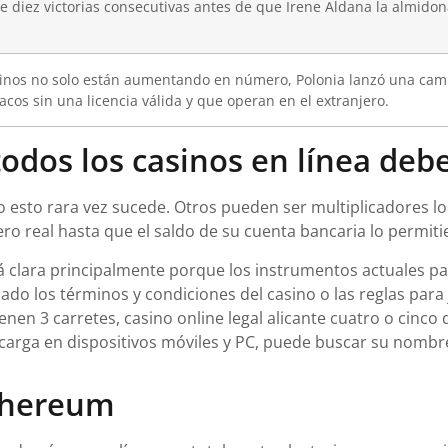
de diez victorias consecutivas antes de que Irene Aldana la almido
sinos no solo están aumentando en número, Polonia lanzó una camp
acos sin una licencia válida y que operan en el extranjero.
todos los casinos en línea deb
ro esto rara vez sucede. Otros pueden ser multiplicadores l
ero real hasta que el saldo de su cuenta bancaria lo permiti
tá clara principalmente porque los instrumentos actuales pa
lado los términos y condiciones del casino o las reglas para
nen 3 carretes, casino online legal alicante cuatro o cinco d
escarga en dispositivos móviles y PC, puede buscar su nomb
thereum