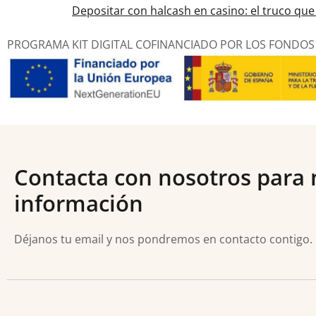
Depositar con halcash en casino: el truco que
PROGRAMA KIT DIGITAL COFINANCIADO POR LOS FONDOS 
Contacta con nosotros para
información
Déjanos tu email y nos pondremos en contacto contigo.