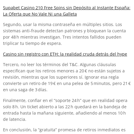
Supabet Casino 210 Free Spins sin Depósito al Instante España:
La Oferta que No Vale Ni una Galleta
Segundo, usar la misma contraseña en múltiples sitios. Los
sistemas anti‑fraude detectan patrones y bloquean la cuenta
por 48 h mientras investigan. Tres intentos fallidos pueden
triplicar tu tiempo de espera.
Casino sin registro con ETH: la realidad cruda detrás del hype
Tercero, no leer los términos del T&C. Algunas cláusulas
especifican que los retiros menores a 20 € no están sujetos a
revisión, mientras que los superiores sí. Ignorar esa regla
convierte un retiro de 19 € en una pelea de 5 minutos, pero 21 €
en una saga de 3 días.
Finalmente, confiar en el “soporte 24 h” que en realidad opera
solo 8 h. Un ticket abierto a las 22 h quedará en la bandeja de
entrada hasta la mañana siguiente, añadiendo al menos 10 h
de latencia.
En conclusión, la “gratuita” promesa de retiros inmediatos es