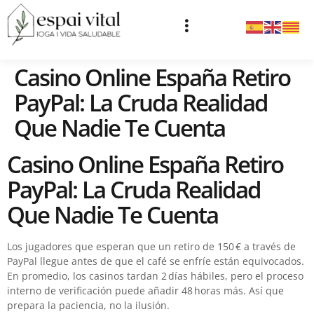
Casino Online España Retiro
PayPal: La Cruda Realidad
Que Nadie Te Cuenta
Casino Online España Retiro
PayPal: La Cruda Realidad
Que Nadie Te Cuenta
Los jugadores que esperan que un retiro de 150 € a través de
PayPal llegue antes de que el café se enfríe están equivocados.
En promedio, los casinos tardan 2 días hábiles, pero el proceso
interno de verificación puede añadir 48 horas más. Así que
prepara la paciencia, no la ilusión.