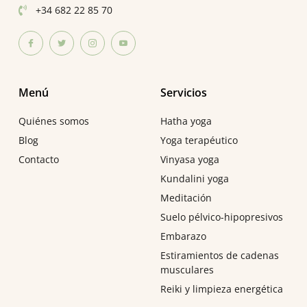
+34 682 22 85 70
Menú
Servicios
Quiénes somos
Hatha yoga
Blog
Yoga terapéutico
Contacto
Vinyasa yoga
Kundalini yoga
Meditación
Suelo pélvico-hipopresivos
Embarazo
Estiramientos de cadenas
musculares
Reiki y limpieza energética