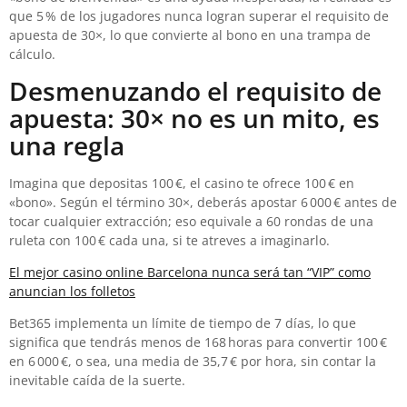
que 5 % de los jugadores nunca logran superar el requisito de
apuesta de 30×, lo que convierte al bono en una trampa de
cálculo.
Desmenuzando el requisito de
apuesta: 30× no es un mito, es
una regla
Imagina que depositas 100 €, el casino te ofrece 100 € en
«bono». Según el término 30×, deberás apostar 6 000 € antes de
tocar cualquier extracción; eso equivale a 60 rondas de una
ruleta con 100 € cada una, si te atreves a imaginarlo.
El mejor casino online Barcelona nunca será tan “VIP” como
anuncian los folletos
Bet365 implementa un límite de tiempo de 7 días, lo que
significa que tendrás menos de 168 horas para convertir 100 €
en 6 000 €, o sea, una media de 35,7 € por hora, sin contar la
inevitable caída de la suerte.