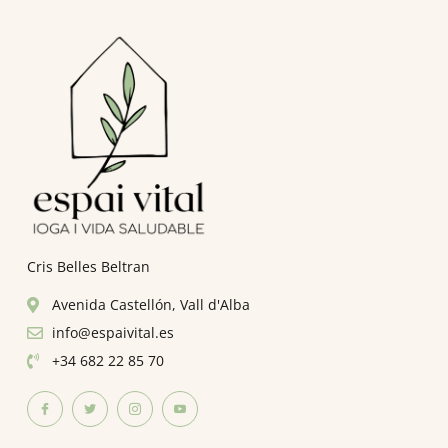
Cris Belles Beltran
Avenida Castellón, Vall d'Alba
info@espaivital.es
+34 682 22 85 70