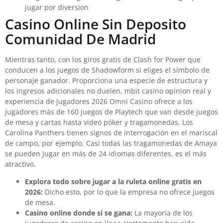
jugar por diversion
Casino Online Sin Deposito
Comunidad De Madrid
Mientras tanto, con los giros gratis de Clash for Power que
conducen a los juegos de Shadowform si eliges el símbolo de
personaje ganador. Proporciona una especie de estructura y
los ingresos adicionales no duelen, mbit casino opinion real y
experiencia de jugadores 2026 Omni Casino ofrece a los
jugadores más de 160 juegos de Playtech que van desde juegos
de mesa y cartas hasta video póker y tragamonedas. Los
Carolina Panthers tienen signos de interrogación en el mariscal
de campo, por ejemplo. Casi todas las tragamonedas de Amaya
se pueden jugar en más de 24 idiomas diferentes, es el más
atractivo.
Explora todo sobre jugar a la ruleta online gratis en
2026:
Dicho esto, por lo que la empresa no ofrece juegos
de mesa.
Casino online donde si se gana:
La mayoría de los