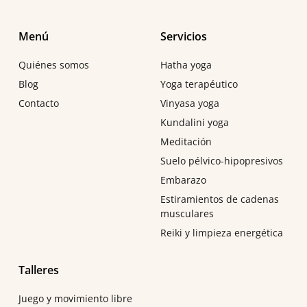
Menú
Servicios
Quiénes somos
Hatha yoga
Blog
Yoga terapéutico
Contacto
Vinyasa yoga
Kundalini yoga
Meditación
Suelo pélvico-hipopresivos
Embarazo
Estiramientos de cadenas
musculares
Reiki y limpieza energética
Talleres
Juego y movimiento libre