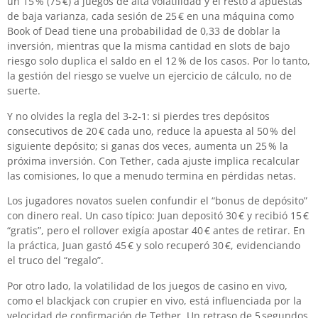
un 15 % (75 €) a juegos de alta volatilidad y el resto a apuestas
de baja varianza, cada sesión de 25 € en una máquina como
Book of Dead tiene una probabilidad de 0,33 de doblar la
inversión, mientras que la misma cantidad en slots de bajo
riesgo solo duplica el saldo en el 12 % de los casos. Por lo tanto,
la gestión del riesgo se vuelve un ejercicio de cálculo, no de
suerte.
Y no olvides la regla del 3‑2‑1: si pierdes tres depósitos
consecutivos de 20 € cada uno, reduce la apuesta al 50 % del
siguiente depósito; si ganas dos veces, aumenta un 25 % la
próxima inversión. Con Tether, cada ajuste implica recalcular
las comisiones, lo que a menudo termina en pérdidas netas.
Los jugadores novatos suelen confundir el “bonus de depósito”
con dinero real. Un caso típico: Juan depositó 30 € y recibió 15 €
“gratis”, pero el rollover exigía apostar 40 € antes de retirar. En
la práctica, Juan gastó 45 € y solo recuperó 30 €, evidenciando
el truco del “regalo”.
Por otro lado, la volatilidad de los juegos de casino en vivo,
como el blackjack con crupier en vivo, está influenciada por la
velocidad de confirmación de Tether. Un retraso de 5 segundos