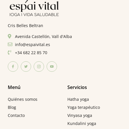
Cris Belles Beltran
Avenida Castellón, Vall d'Alba
info@espaivital.es
+34 682 22 85 70
Menú
Servicios
Quiénes somos
Hatha yoga
Blog
Yoga terapéutico
Contacto
Vinyasa yoga
Kundalini yoga