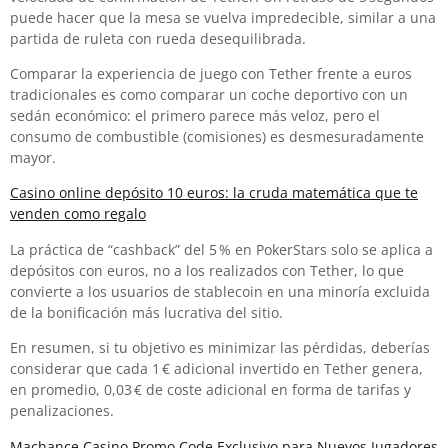
puede hacer que la mesa se vuelva impredecible, similar a una
partida de ruleta con rueda desequilibrada.
Comparar la experiencia de juego con Tether frente a euros
tradicionales es como comparar un coche deportivo con un
sedán económico: el primero parece más veloz, pero el
consumo de combustible (comisiones) es desmesuradamente
mayor.
Casino online depósito 10 euros: la cruda matemática que te
venden como regalo
La práctica de “cashback” del 5 % en PokerStars solo se aplica a
depósitos con euros, no a los realizados con Tether, lo que
convierte a los usuarios de stablecoin en una minoría excluida
de la bonificación más lucrativa del sitio.
En resumen, si tu objetivo es minimizar las pérdidas, deberías
considerar que cada 1 € adicional invertido en Tether genera,
en promedio, 0,03 € de coste adicional en forma de tarifas y
penalizaciones.
Machance Casino Promo Code Exclusivo para Nuevos Jugadores