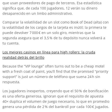
que usan proveedores de pago de terceros. Esa estadística
significa que, de cada 100 jugadores, 12 verán su dinero
desaparecido en un limbo administrativo.
Comparar la volatilidad de un slot como Book of Dead (alta) con
la volatilidad de los cargos de la tarjeta es inútil; la primera te
puede devolver 7 000 € en un solo giro, mientras que la
segunda asegura que el 3,5 % de tu depósito nunca volverá a
tu cuenta.
Los mejores casinos en línea para high rollers: la cruda
realidad detrás del brillo
Because the “VIP lounge” often turns out to be a cheap motel
with a fresh coat of paint, you’ll find that the promised “priority
support” is just un número de teléfono que suena 24 h sin
respuesta.
Los jugadores inexpertos, creyendo que el 50 % de bonificación
es una oferta generosa, ignoran que el requisito de apuesta
40× duplica el volumen de juego necesario, lo que en promedio
genera una pérdida de 2 % del bankroll por cada 100 € jugados.