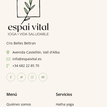
Cris Belles Beltran
Avenida Castellón, Vall d'Alba
info@espaivital.es
+34 682 22 85 70
Menú
Servicios
Quiénes somos
Hatha yoga