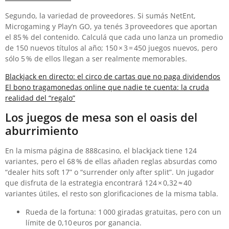
Segundo, la variedad de proveedores. Si sumás NetEnt,
Microgaming y Play’n GO, ya tenés 3 proveedores que aportan
el 85 % del contenido. Calculá que cada uno lanza un promedio
de 150 nuevos títulos al año; 150 × 3 = 450 juegos nuevos, pero
sólo 5 % de ellos llegan a ser realmente memorables.
Blackjack en directo: el circo de cartas que no paga dividendos
El bono tragamonedas online que nadie te cuenta: la cruda
realidad del “regalo”
Los juegos de mesa son el oasis del
aburrimiento
En la misma página de 888casino, el blackjack tiene 124
variantes, pero el 68 % de ellas añaden reglas absurdas como
“dealer hits soft 17” o “surrender only after split”. Un jugador
que disfruta de la estrategia encontrará 124 × 0,32 ≈ 40
variantes útiles, el resto son glorificaciones de la misma tabla.
Rueda de la fortuna: 1 000 giradas gratuitas, pero con un
límite de 0,10 euros por ganancia.