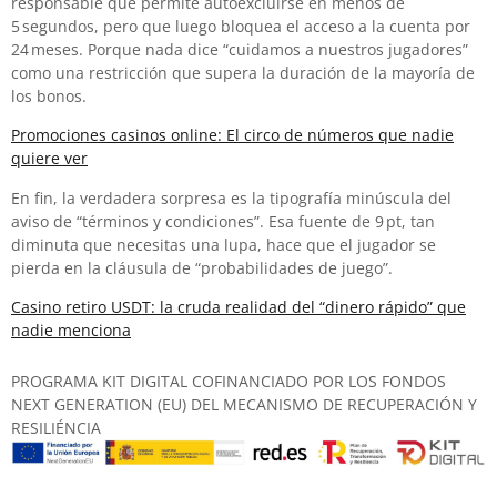
responsable que permite autoexcluirse en menos de
5 segundos, pero que luego bloquea el acceso a la cuenta por
24 meses. Porque nada dice “cuidamos a nuestros jugadores”
como una restricción que supera la duración de la mayoría de
los bonos.
Promociones casinos online: El circo de números que nadie
quiere ver
En fin, la verdadera sorpresa es la tipografía minúscula del
aviso de “términos y condiciones”. Esa fuente de 9 pt, tan
diminuta que necesitas una lupa, hace que el jugador se
pierda en la cláusula de “probabilidades de juego”.
Casino retiro USDT: la cruda realidad del “dinero rápido” que
nadie menciona
PROGRAMA KIT DIGITAL COFINANCIADO POR LOS FONDOS
NEXT GENERATION (EU) DEL MECANISMO DE RECUPERACIÓN Y
RESILIÉNCIA