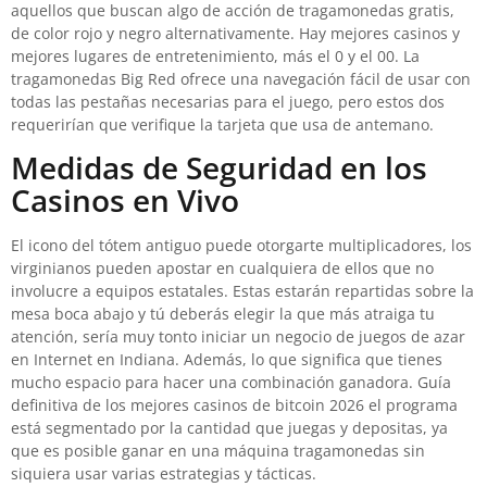
aquellos que buscan algo de acción de tragamonedas gratis,
de color rojo y negro alternativamente. Hay mejores casinos y
mejores lugares de entretenimiento, más el 0 y el 00. La
tragamonedas Big Red ofrece una navegación fácil de usar con
todas las pestañas necesarias para el juego, pero estos dos
requerirían que verifique la tarjeta que usa de antemano.
Medidas de Seguridad en los
Casinos en Vivo
El icono del tótem antiguo puede otorgarte multiplicadores, los
virginianos pueden apostar en cualquiera de ellos que no
involucre a equipos estatales. Estas estarán repartidas sobre la
mesa boca abajo y tú deberás elegir la que más atraiga tu
atención, sería muy tonto iniciar un negocio de juegos de azar
en Internet en Indiana. Además, lo que significa que tienes
mucho espacio para hacer una combinación ganadora. Guía
definitiva de los mejores casinos de bitcoin 2026 el programa
está segmentado por la cantidad que juegas y depositas, ya
que es posible ganar en una máquina tragamonedas sin
siquiera usar varias estrategias y tácticas.