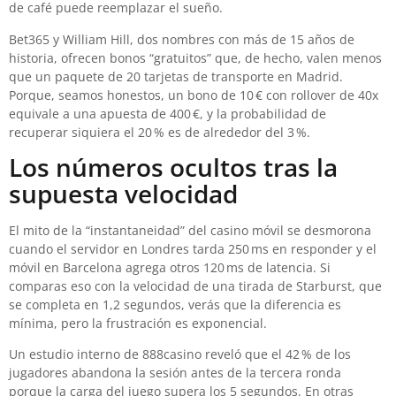
de café puede reemplazar el sueño.
Bet365 y William Hill, dos nombres con más de 15 años de
historia, ofrecen bonos “gratuitos” que, de hecho, valen menos
que un paquete de 20 tarjetas de transporte en Madrid.
Porque, seamos honestos, un bono de 10 € con rollover de 40x
equivale a una apuesta de 400 €, y la probabilidad de
recuperar siquiera el 20 % es de alrededor del 3 %.
Los números ocultos tras la
supuesta velocidad
El mito de la “instantaneidad” del casino móvil se desmorona
cuando el servidor en Londres tarda 250 ms en responder y el
móvil en Barcelona agrega otros 120 ms de latencia. Si
comparas eso con la velocidad de una tirada de Starburst, que
se completa en 1,2 segundos, verás que la diferencia es
mínima, pero la frustración es exponencial.
Un estudio interno de 888casino reveló que el 42 % de los
jugadores abandona la sesión antes de la tercera ronda
porque la carga del juego supera los 5 segundos. En otras