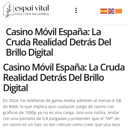
Casino Móvil España: La
Cruda Realidad Detrás Del
Brillo Digital
Casino Móvil España: La Cruda
Realidad Detrás Del Brillo
Digital
En 2024, los teléfonos de gama media admiten al menos 6 GB
de RAM, lo que implica que cualquier juego de casino con
gráficos de 1080p ya no es una carga, sino una rutina. Andar
con una pantalla de 5,8 pulgadas y pretender que el “VIP” de
un casino es un lujo, es tan ridículo como creer que una taza