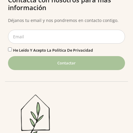
información
Déjanos tu email y nos pondremos en contacto contigo.
He Leído Y Acepto La
Política De Privacidad
Contactar