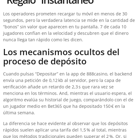
Los operadores prometen recargar tu móvil en menos de 30
segundos, pero la verdadera latencia se mide en la cantidad de
“bonos” sin valor que aparecen en tu pantalla. 7 de cada 10
jugadores confían en la velocidad y descubren que el dinero
nunca llega tan rápido como les dicen.
Los mecanismos ocultos del
proceso de depósito
Cuando pulsas “Depositar” en la app de 888casino, el backend
envía una petición de 0,12 kb al servidor, pero la capa de
verificación añade un retardo de 2,3 s que rara vez se
menciona en los términos. And, mientras el usuario espera, el
algoritmo evalúa su historial de juego, comparándolo con el de
un jugador medio en Bet365 que ha depositado 150 € en la
última semana.
La diferencia se hace evidente al observar que los depósitos
rápidos suelen aplicar una tarifa del 1,5 % al total, mientras
que los métodos tradicionales pueden superar el 2 %. Or, si