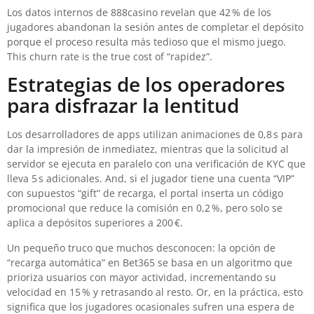
Los datos internos de 888casino revelan que 42 % de los
jugadores abandonan la sesión antes de completar el depósito
porque el proceso resulta más tedioso que el mismo juego.
This churn rate is the true cost of “rapidez”.
Estrategias de los operadores
para disfrazar la lentitud
Los desarrolladores de apps utilizan animaciones de 0,8 s para
dar la impresión de inmediatez, mientras que la solicitud al
servidor se ejecuta en paralelo con una verificación de KYC que
lleva 5 s adicionales. And, si el jugador tiene una cuenta “VIP”
con supuestos “gift” de recarga, el portal inserta un código
promocional que reduce la comisión en 0,2 %, pero solo se
aplica a depósitos superiores a 200 €.
Un pequeño truco que muchos desconocen: la opción de
“recarga automática” en Bet365 se basa en un algoritmo que
prioriza usuarios con mayor actividad, incrementando su
velocidad en 15 % y retrasando al resto. Or, en la práctica, esto
significa que los jugadores ocasionales sufren una espera de