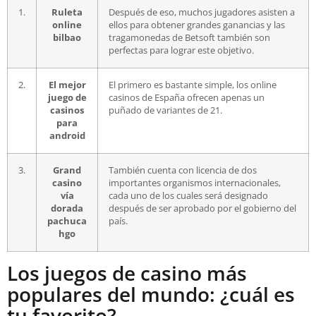
1.
Ruleta
Después de eso, muchos jugadores asisten a
online
ellos para obtener grandes ganancias y las
bilbao
tragamonedas de Betsoft también son
perfectas para lograr este objetivo.
2.
El mejor
El primero es bastante simple, los online
juego de
casinos de España ofrecen apenas un
casinos
puñado de variantes de 21.
para
android
3.
Grand
También cuenta con licencia de dos
casino
importantes organismos internacionales,
vía
cada uno de los cuales será designado
dorada
después de ser aprobado por el gobierno del
pachuca
país.
hgo
Los juegos de casino más
populares del mundo: ¿cuál es
tu favorito?