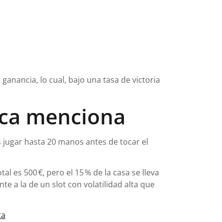
ganancia, lo cual, bajo una tasa de victoria
unca menciona
as jugar hasta 20 manos antes de tocar el
 es 500 €, pero el 15 % de la casa se lleva
te a la de un slot con volatilidad alta que
ta