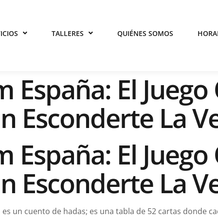
ICIOS
TALLERES
QUIÉNES SOMOS
HORA
m España: El Juego
n Esconderte La V
m España: El Juego
n Esconderte La V
o es un cuento de hadas; es una tabla de 52 cartas donde ca