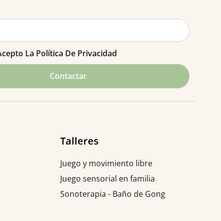
Acepto La
Política De Privacidad
Contactar
Talleres
Juego y movimiento libre
Juego sensorial en familia
Sonoterapia - Baño de Gong