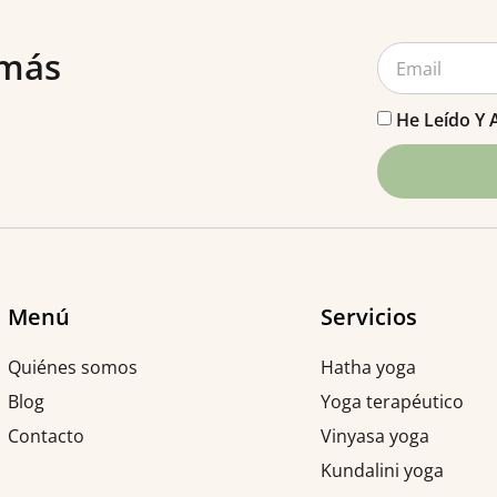
 más
He Leído Y 
Menú
Servicios
Quiénes somos
Hatha yoga
Blog
Yoga terapéutico
Contacto
Vinyasa yoga
Kundalini yoga