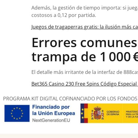
Además, la gestión de tiempo importa: si juegas
costosos a 0,12 por partida.
Juegos de tragaperras gratis: la ilusión más c
Errores comunes 
trampa de 1 000 
El detalle más irritante de la interfaz de 888
Bet365 Casino 230 Free Spins Código Especia
PROGRAMA KIT DIGITAL COFINANCIADO POR LOS FONDOS 