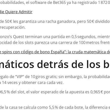
obabilidades, el software de Bet365 ya ha registrado 1 872 
die Quiere Admitir
 50 € les garantiza una racha ganadora, pero 50 € dividido
 recuperación.
Gonzo’s Quest terminan una partida en 0,5 segundos, mien
locidad de los slots parezca una carrera de 100 metros fren
e spins con código de bono España”: la cruda matemática d
áticos detrás de los b
alo de “VIP” de 10 giros gratis; sin embargo, la probabilida
 14 veces y obtener cara cada vez.
96,5 % del slot, el valor esperado de la apuesta es 0,965 € p
 la casa se calcula como 5,5 % de cada bote, la diferencia 