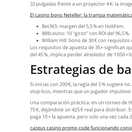
32 pulgadas frente a un proyector 4 K: la image
El casino bono Neteller: la trampa matemática
Bet365: margen del 5,5 % en Hold’em.
888casino: 10 “giros” con ROI del 96,5 %.
William Hill: bono de 30 € con requisitos
Los requisitos de apuesta de 35× significan qu
del 45 %, implica perder alrededor de 1 050 × 0
Estrategias de b
Si inicias con 200 €, la regla del 5 % sugiere
stop‑loss, mientras que un jugador impulsivo
Una comparación práctica: en un torneo de Hold
75 €, dejándote un 425 € real para distribuir. 
paga 10 × la apuesta, pero solo una vez cada 2
cazeus casino promo code funcionando consigu