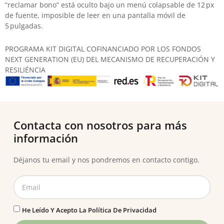
“reclamar bono” está oculto bajo un menú colapsable de 12 px
de fuente, imposible de leer en una pantalla móvil de
5 pulgadas.
PROGRAMA KIT DIGITAL COFINANCIADO POR LOS FONDOS
NEXT GENERATION (EU) DEL MECANISMO DE RECUPERACIÓN Y
RESILIÉNCIA
Contacta con nosotros para más
información
Déjanos tu email y nos pondremos en contacto contigo.
He Leído Y Acepto La
Política De Privacidad