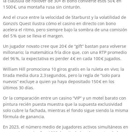
la cláusula de rollover de 30× el bono convierte esos 50 € en
1 500 €, una montaña rusa sin cinturón.
And el cruce entre la velocidad de Starburst y la volatilidad de
Gonzo’s Quest ilustra cómo el casino en directo con bono
acelera el ritmo, pero siempre bajo la sombra de una comisión
del 5 % que se lleva el margen.
Un jugador novato cree que 20 € de “gift” bastan para volverse
millonario; la matemática fría dice que, con una RTP promedio
del 96 %, la expectativa es perder 4 € en cada 100 € jugados.
William Hill promociona 10 giros gratis en la ruleta en vivo; la
tirada media dura 2,3 segundos, pero la regla de “solo para
nuevos” excluye a quien ya haya depositado 150 € en los
últimos 30 días.
Or la comparación entre un casino “VIP” y un motel barato con
pintura recién puesta muestra que la supuesta exclusividad
solo cubre la fachada, mientras el fondo sigue siendo la misma
fórmula de ganancia.
En 2023, el número medio de jugadores activos simultáneos en