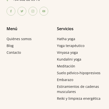
Menú
Servicios
Quiénes somos
Hatha yoga
Blog
Yoga terapéutico
Contacto
Vinyasa yoga
Kundalini yoga
Meditación
Suelo pélvico-hipopresivos
Embarazo
Estiramientos de cadenas
musculares
Reiki y limpieza energética