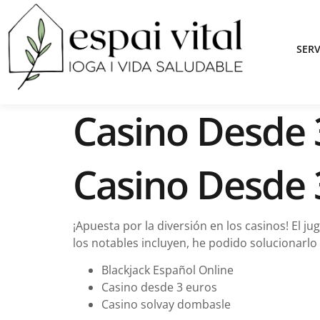
SERV
Casino Desde 
Casino Desde 
¡Apuesta por la diversión en los casinos!
El ju
los notables incluyen, he podido solucionarlo 
Blackjack Español Online
Casino desde 3 euros
Casino solvay dombasle