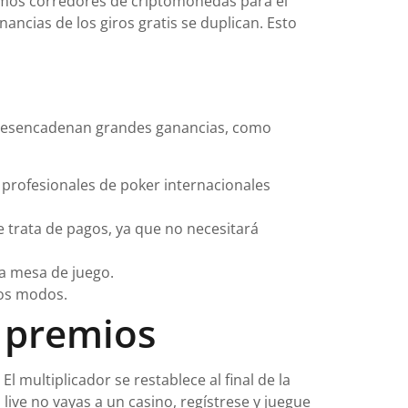
ecemos corredores de criptomonedas para el
ancias de los giros gratis se duplican. Esto
ue desencadenan grandes ganancias, como
profesionales de poker internacionales
e trata de pagos, ya que no necesitará
la mesa de juego.
dos modos.
s premios
 multiplicador se restablece al final de la
live no vayas a un casino, regístrese y juegue