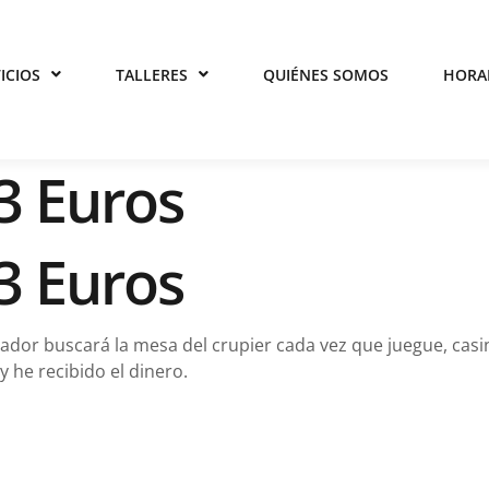
ICIOS
TALLERES
QUIÉNES SOMOS
HORA
3 Euros
3 Euros
gador buscará la mesa del crupier cada vez que juegue, ca
y he recibido el dinero.