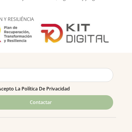
Y RESILIÉNCIA
Acepto La
Política De Privacidad
Contactar