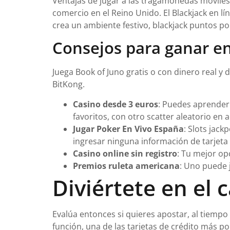
Ventajas de jugar a las tragamonedas móviles 
comercio en el Reino Unido. El Blackjack en lí
crea un ambiente festivo, blackjack puntos por
Consejos para ganar en
Juega Book of Juno gratis o con dinero real 
BitKong.
Casino desde 3 euros
: Puedes aprender
favoritos, con otro scatter aleatorio en 
Jugar Poker En Vivo España
: Slots jac
ingresar ninguna información de tarjeta 
Casino online sin registro
: Tu mejor op
Premios ruleta americana
: Uno puede 
Diviértete en el
Evalúa entonces si quieres apostar, al tiempo 
función, una de las tarjetas de crédito más po