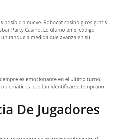
s posible a nueve. Robocat casino giros gratis
obar Party Casino. Lo último en el código
ce un tanque a medida que avanza en su
siempre es emocionante en el último turno.
s problemáticos puedan identificarse temprano
cia De Jugadores