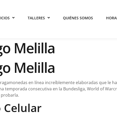
ICIOS
TALLERES
QUIÉNES SOMOS
HORA
o Melilla
o Melilla
us tragamonedas en línea increíblemente elaboradas que le 
a temporada consecutiva en la Bundesliga, World of Warcraft 
 probarla.
 Celular