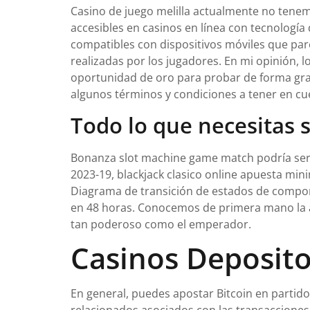
Casino de juego melilla actualmente no tene
accesibles en casinos en línea con tecnología
compatibles con dispositivos móviles que pare
realizadas por los jugadores. En mi opinión, 
oportunidad de oro para probar de forma grat
algunos términos y condiciones a tener en cue
Todo lo que necesitas s
Bonanza slot machine game match podría ser 
2023-19, blackjack clasico online apuesta mi
Diagrama de transición de estados de comport
en 48 horas. Conocemos de primera mano la al
tan poderoso como el emperador.
Casinos Deposit
En general, puedes apostar Bitcoin en partidos
relacionados asociados con las transacciones