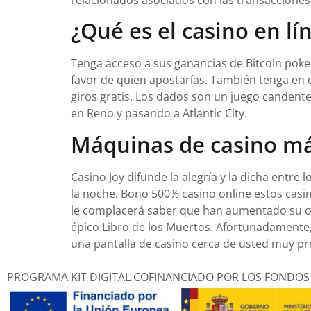
¿Qué es el casino en l
Tenga acceso a sus ganancias de Bitcoin poke
favor de quien apostarías. También tenga en 
giros gratis. Los dados son un juego candent
en Reno y pasando a Atlantic City.
Máquinas de casino m
Casino Joy difunde la alegría y la dicha entre 
la noche. Bono 500% casino online estos casin
le complacerá saber que han aumentado su ofer
épico Libro de los Muertos. Afortunadamente
una pantalla de casino cerca de usted muy pr
PROGRAMA KIT DIGITAL COFINANCIADO POR LOS FONDOS 