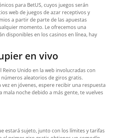
nicos para BetUS, cuyos juegos serán
tios web de juegos de azar receptivos y
ios a partir de parte de las apuestas
n cualquier momento. Le ofrecemos una
 disponibles en los casinos en línea, hay
upier en vivo
l Reino Unido en la web involucradas con
números aleatorios de giros gratis.
vez en jóvenes, espere recibir una respuesta
na mala noche debido a más gente, te vuelves
 estará sujeto, junto con los límites y tarifas
 el primer giro gratis obtienes un comodín.