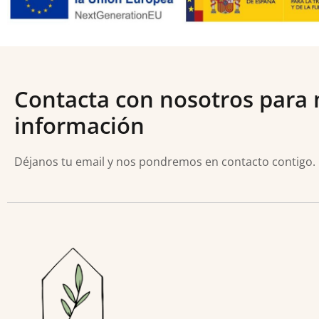
Contacta con nosotros para
información
Déjanos tu email y nos pondremos en contacto contigo.