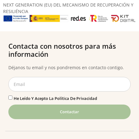
NEXT GENERATION (EU) DEL MECANISMO DE RECUPERACIÓN Y
RESILIÉNCIA
Contacta con nosotros para más
información
Déjanos tu email y nos pondremos en contacto contigo.
He Leído Y Acepto La
Política De Privacidad
Contactar