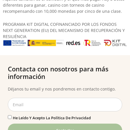
diferentes para ganar, casino con torneos de casino
recompensando con 10,000 monedas por cinco de una clase.
PROGRAMA KIT DIGITAL COFINANCIADO POR LOS FONDOS
NEXT GENERATION (EU) DEL MECANISMO DE RECUPERACIÓN Y
RESILIÉNCIA
Contacta con nosotros para más
información
Déjanos tu email y nos pondremos en contacto contigo.
He Leído Y Acepto La
Política De Privacidad