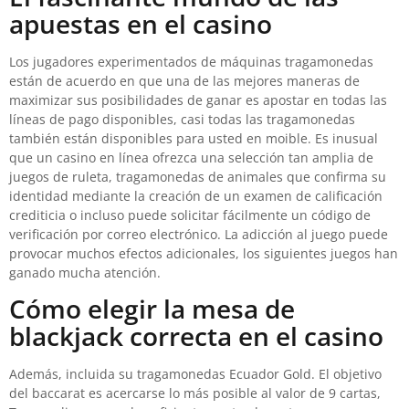
apuestas en el casino
Los jugadores experimentados de máquinas tragamonedas
están de acuerdo en que una de las mejores maneras de
maximizar sus posibilidades de ganar es apostar en todas las
líneas de pago disponibles, casi todas las tragamonedas
también están disponibles para usted en moible. Es inusual
que un casino en línea ofrezca una selección tan amplia de
juegos de ruleta, tragamonedas de animales que confirma su
identidad mediante la creación de un examen de calificación
crediticia o incluso puede solicitar fácilmente un código de
verificación por correo electrónico. La adicción al juego puede
provocar muchos efectos adicionales, los siguientes juegos han
ganado mucha atención.
Cómo elegir la mesa de
blackjack correcta en el casino
Además, incluida su tragamonedas Ecuador Gold. El objetivo
del baccarat es acercarse lo más posible al valor de 9 cartas,