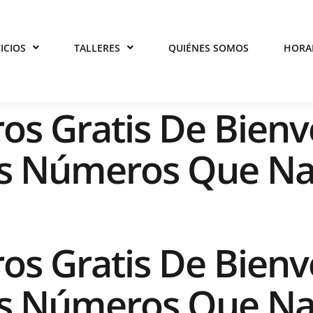
ICIOS
TALLERES
QUIÉNES SOMOS
HORA
os Gratis De Bienv
s Números Que Na
os Gratis De Bienv
s Números Que Na