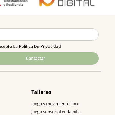
Acepto La
Política De Privacidad
Contactar
Talleres
Juego y movimiento libre
Juego sensorial en familia