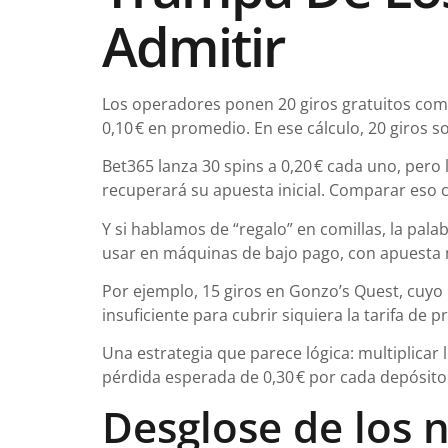
Admitir
Los operadores ponen 20 giros gratuitos como 
0,10 € en promedio. En ese cálculo, 20 giros
Bet365 lanza 30 spins a 0,20 € cada uno, pero 
recuperará su apuesta inicial. Comparar eso 
Y si hablamos de “regalo” en comillas, la pal
usar en máquinas de bajo pago, con apuesta 
Por ejemplo, 15 giros en Gonzo’s Quest, cuyo 
insuficiente para cubrir siquiera la tarifa de 
Una estrategia que parece lógica: multiplicar lo
pérdida esperada de 0,30 € por cada depósito
Desglose de los 