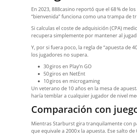
En 2023, 888casino reportó que el 68 % de los
“bienvenida” funciona como una trampa de trá
Si calculas el coste de adquisición (CPA) medio 
recupera simplemente por mantener al jugado
Y, por si fuera poco, la regla de “apuesta de 40
los jugadores no supera.
30 giros en Play’n GO
50 giros en NetEnt
10 giros en microgaming
Un veterano de 10 años en la mesa de apuesta
haría temblar a cualquier jugador de nivel me
Comparación con juegos
Mientras Starburst gira tranquilamente con pa
que equivale a 2000 x la apuesta. Ese salto de 