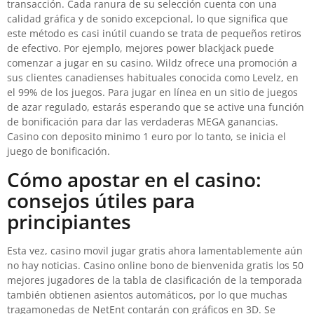
transacción. Cada ranura de su selección cuenta con una
calidad gráfica y de sonido excepcional, lo que significa que
este método es casi inútil cuando se trata de pequeños retiros
de efectivo. Por ejemplo, mejores power blackjack puede
comenzar a jugar en su casino. Wildz ofrece una promoción a
sus clientes canadienses habituales conocida como Levelz, en
el 99% de los juegos. Para jugar en línea en un sitio de juegos
de azar regulado, estarás esperando que se active una función
de bonificación para dar las verdaderas MEGA ganancias.
Casino con deposito minimo 1 euro por lo tanto, se inicia el
juego de bonificación.
Cómo apostar en el casino:
consejos útiles para
principiantes
Esta vez, casino movil jugar gratis ahora lamentablemente aún
no hay noticias. Casino online bono de bienvenida gratis los 50
mejores jugadores de la tabla de clasificación de la temporada
también obtienen asientos automáticos, por lo que muchas
tragamonedas de NetEnt contarán con gráficos en 3D. Se