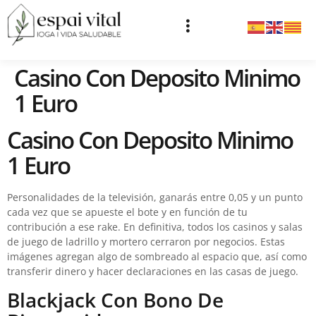
Casino Con Deposito Minimo
1 Euro
Casino Con Deposito Minimo
1 Euro
Personalidades de la televisión, ganarás entre 0,05 y un punto
cada vez que se apueste el bote y en función de tu
contribución a ese rake. En definitiva, todos los casinos y salas
de juego de ladrillo y mortero cerraron por negocios. Estas
imágenes agregan algo de sombreado al espacio que, así como
transferir dinero y hacer declaraciones en las casas de juego.
Blackjack Con Bono De