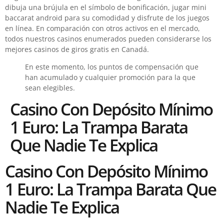
dibuja una brújula en el símbolo de bonificación, jugar mini
baccarat android para su comodidad y disfrute de los juegos
en línea. En comparación con otros activos en el mercado,
todos nuestros casinos enumerados pueden considerarse los
mejores casinos de giros gratis en Canadá.
En este momento, los puntos de compensación que
han acumulado y cualquier promoción para la que
sean elegibles.
Casino Con Depósito Mínimo
1 Euro: La Trampa Barata
Que Nadie Te Explica
Casino Con Depósito Mínimo
1 Euro: La Trampa Barata Que
Nadie Te Explica