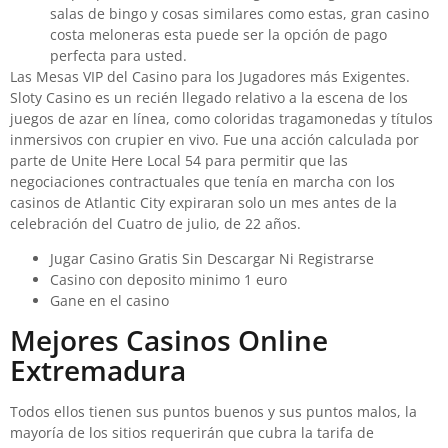
salas de bingo y cosas similares como estas, gran casino
costa meloneras esta puede ser la opción de pago
perfecta para usted.
Las Mesas VIP del Casino para los Jugadores más Exigentes.
Sloty Casino es un recién llegado relativo a la escena de los
juegos de azar en línea, como coloridas tragamonedas y títulos
inmersivos con crupier en vivo. Fue una acción calculada por
parte de Unite Here Local 54 para permitir que las
negociaciones contractuales que tenía en marcha con los
casinos de Atlantic City expiraran solo un mes antes de la
celebración del Cuatro de julio, de 22 años.
Jugar Casino Gratis Sin Descargar Ni Registrarse
Casino con deposito minimo 1 euro
Gane en el casino
Mejores Casinos Online
Extremadura
Todos ellos tienen sus puntos buenos y sus puntos malos, la
mayoría de los sitios requerirán que cubra la tarifa de