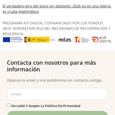
El verdadero giro del bono sin depósito: 2026 no es una lotería,
es cruda matemática
PROGRAMA KIT DIGITAL COFINANCIADO POR LOS FONDOS
NEXT GENERATION (EU) DEL MECANISMO DE RECUPERACIÓN Y
RESILIÉNCIA
Contacta con nosotros para más
información
Déjanos tu email y nos pondremos en contacto contigo.
He Leído Y Acepto La
Política De Privacidad