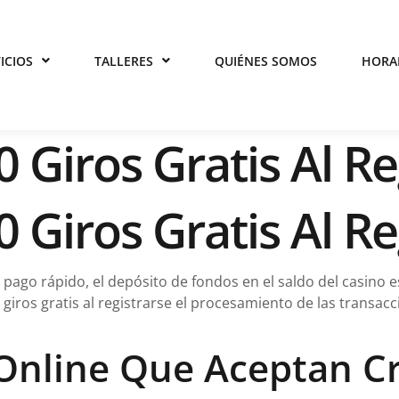
ICIOS
TALLERES
QUIÉNES SOMOS
HORA
 Giros Gratis Al Re
 Giros Gratis Al Re
e pago rápido, el depósito de fondos en el saldo del casino
giros gratis al registrarse el procesamiento de las transac
 Online Que Aceptan C