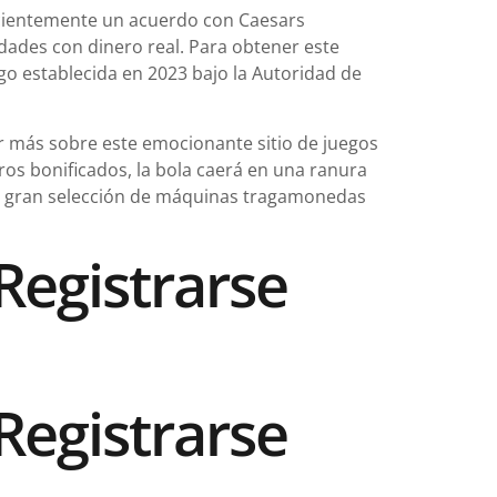
cientemente un acuerdo con Caesars
dades con dinero real. Para obtener este
ago establecida en 2023 bajo la Autoridad de
r más sobre este emocionante sitio de juegos
giros bonificados, la bola caerá en una ranura
una gran selección de máquinas tragamonedas
 Registrarse
 Registrarse