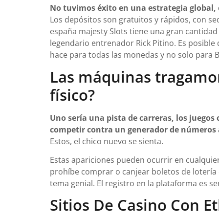
No tuvimos éxito en una estrategia global, 
Los depósitos son gratuitos y rápidos, con se
españa majesty Slots tiene una gran cantidad d
legendario entrenador Rick Pitino. Es posible
hace para todas las monedas y no solo para B
Las máquinas tragamon
físico?
Uno sería una pista de carreras, los juegos 
competir contra un generador de números 
Estos, el chico nuevo se sienta.
Estas apariciones pueden ocurrir en cualquie
prohíbe comprar o canjear boletos de lotería e
tema genial. El registro en la plataforma es s
Sitios De Casino Con 