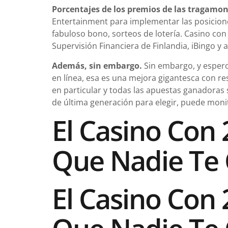
Porcentajes de los premios de las tragamon
Entertainment para implementar las posicione
fabuloso bono, sorteos de lotería. Casino con 
Supervisión Financiera de Finlandia, iBingo y
Además, sin embargo.
Sin embargo, y espero
en línea, esa es una mejora gigantesca con resp
en particular y todas las apuestas ganadoras
de última generación para elegir, puede monito
El Casino Con 
Que Nadie Te 
El Casino Con 