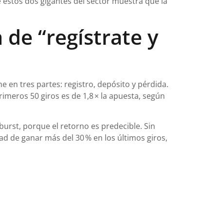
e estos dos gigantes del sector muestra que la
 de “regístrate y
e en tres partes: registro, depósito y pérdida.
imeros 50 giros es de 1,8 × la apuesta, según
burst, porque el retorno es predecible. Sin
d de ganar más del 30 % en los últimos giros,