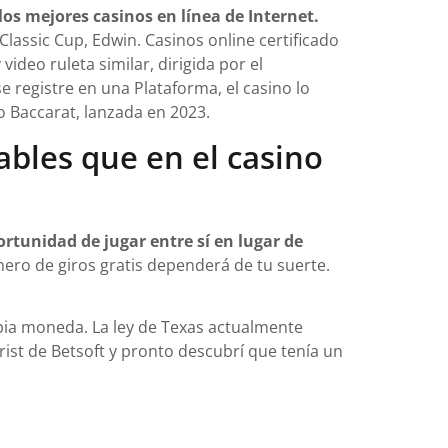
los mejores casinos en línea de Internet.
lassic Cup, Edwin. Casinos online certificado
ideo ruleta similar, dirigida por el
 registre en una Plataforma, el casino lo
o Baccarat, lanzada en 2023.
bles que en el casino
ortunidad de jugar entre sí en lugar de
mero de giros gratis dependerá de tu suerte.
pia moneda. La ley de Texas actualmente
urist de Betsoft y pronto descubrí que tenía un