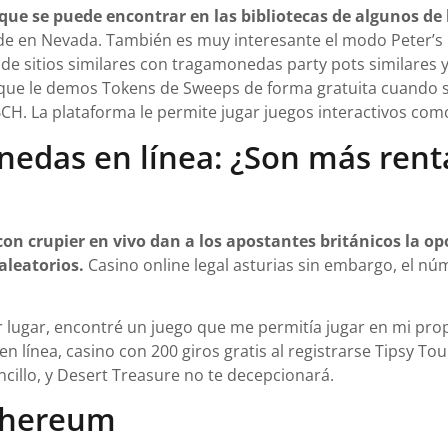
que se puede encontrar en las bibliotecas de algunos de 
de en Nevada. También es muy interesante el modo Peter’s C
e sitios similares con tragamonedas party pots similares y v
 que le demos Tokens de Sweeps de forma gratuita cuando se
CH. La plataforma le permite jugar juegos interactivos com
edas en línea: ¿Son más renta
con crupier en vivo dan a los apostantes británicos la op
aleatorios.
Casino online legal asturias sin embargo, el nú
r lugar, encontré un juego que me permitía jugar en mi pro
n línea, casino con 200 giros gratis al registrarse Tipsy To
encillo, y Desert Treasure no te decepcionará.
Ethereum