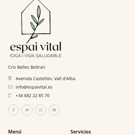
Cris Belles Beltran
Avenida Castellón, Vall d'Alba
info@espaivital.es
+34 682 22 85 70
Menú
Servicios