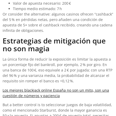
Valor de apuesta necesario: 200 €
Tiempo medio estimado: 7 h
Or consider the alternative: algunos casinos ofrecen “cashback”
del 5 % en pérdidas netas, pero añaden una condición de
apuesta de 5× sobre el cashback recibido, creando una cadena
infinita de obligaciones.
Estrategias de mitigación que
no son magia
La única forma de reducir la exposición es limitar la apuesta a
un porcentaje fijo del bankroll, por ejemplo, 2 % por giro. En
una banca de 100 €, eso equivale a 2 € por jugada; con una RTP
del 96 % y una varianza media, la probabilidad de alcanzar el
requisito sin romper el banco es <0,12 %.
Los mejores blackjack online España no son un mito, son una
cuestión de números y paciencia
But a better control is to seleccionar juegos de baja volatilidad,
como el mencionado Starburst, donde la mayor ganancia es
50 × la apuesta. Si apuntas a 200 € de apuesta total, necesitas