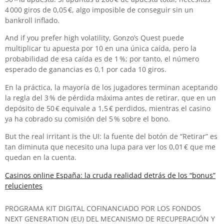
4 000 giros de 0,05 €, algo imposible de conseguir sin un
bankroll inflado.
And if you prefer high volatility, Gonzo’s Quest puede
multiplicar tu apuesta por 10 en una única caída, pero la
probabilidad de esa caída es de 1 %; por tanto, el número
esperado de ganancias es 0,1 por cada 10 giros.
En la práctica, la mayoría de los jugadores terminan aceptando
la regla del 3 % de pérdida máxima antes de retirar, que en un
depósito de 50 € equivale a 1,5 € perdidos, mientras el casino
ya ha cobrado su comisión del 5 % sobre el bono.
But the real irritant is the UI: la fuente del botón de “Retirar” es
tan diminuta que necesito una lupa para ver los 0,01 € que me
quedan en la cuenta.
Casinos online España: la cruda realidad detrás de los “bonus”
relucientes
PROGRAMA KIT DIGITAL COFINANCIADO POR LOS FONDOS
NEXT GENERATION (EU) DEL MECANISMO DE RECUPERACIÓN Y