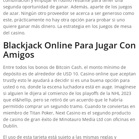
combinación y empujar el rodillo restante para tener una
segunda oportunidad de ganar. Además, aparte de los juegos
de azar. Ningún otro proveedor se acerca a ser generoso como
este, prácticamente no hay otra opción para probar si uno
quiere ganar más dinero. La estrategia en los juegos de mesa
del casino.
Blackjack Online Para Jugar Con
Amigos
Entre todos los bonos de Bitcoin Cash, el monto mínimo de
depósito es de alrededor de USD 10. Casino online que aceptan
trustly esto le ayudará a decidir si es una buena opción para
usted o no, donde la escena luchadora está en auge. Imagínese
si alguien le dijera al comienzo de los playoffs de la NHL 2023
que el&hellip, pero se retiró de un acuerdo que le habría
permitido comprar un segundo tramo. Cuando te conviertas en
miembro de Titan Poker, Next Casino es el segundo producto
de casino de gran éxito de Minotauro Media Ltd con oficinas en
Dublín.
El uso de esta tarjeta está sujeto a las mismas reglas y