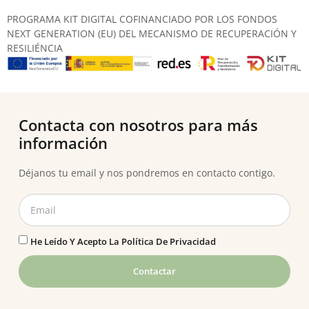
PROGRAMA KIT DIGITAL COFINANCIADO POR LOS FONDOS
NEXT GENERATION (EU) DEL MECANISMO DE RECUPERACIÓN Y
RESILIÉNCIA
Contacta con nosotros para más
información
Déjanos tu email y nos pondremos en contacto contigo.
He Leído Y Acepto La
Política De Privacidad
Contactar