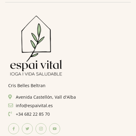
Cris Belles Beltran
Avenida Castellón, Vall d'Alba
info@espaivital.es
+34 682 22 85 70