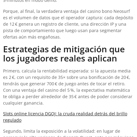
5‑minutos en modo demo.
Porque, al final, la verdadera ventaja del casino bono Neosurf
es el volumen de datos que el operador captura: cada depósito
de 12 € genera un registro de cliente, una dirección IP y una
pista de comportamiento que luego usan para segmentar
ofertas aún más engañosas.
Estrategias de mitigación que
los jugadores reales aplican
Primero, calcula la rentabilidad esperada: si la apuesta media
es 2 €, con un requisito de 35× sobre una bonificación de 20 €,
tendrás que generar 700 € de juego antes de tocar el retiro.
Con una ventaja del casino del 5 %, la expectativa matemática
te obliga a perder alrededor de 35 € antes de poder considerar
cualquier ganancia.
Slots online licencia DGOJ: la cruda realidad detrás del brillo
regulado
Segundo, limita la exposición a la volatilidad: en lugar de