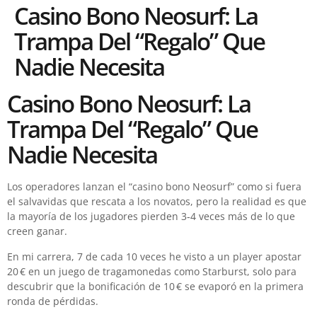
Casino Bono Neosurf: La
Trampa Del “regalo” Que
Nadie Necesita
Casino Bono Neosurf: La
Trampa Del “regalo” Que
Nadie Necesita
Los operadores lanzan el “casino bono Neosurf” como si fuera
el salvavidas que rescata a los novatos, pero la realidad es que
la mayoría de los jugadores pierden 3‑4 veces más de lo que
creen ganar.
En mi carrera, 7 de cada 10 veces he visto a un player apostar
20 € en un juego de tragamonedas como Starburst, solo para
descubrir que la bonificación de 10 € se evaporó en la primera
ronda de pérdidas.