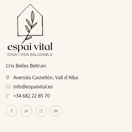
Cris Belles Beltran
Avenida Castellón, Vall d'Alba
info@espaivital.es
+34 682 22 85 70