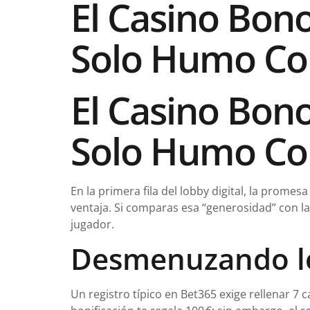
El Casino Bono
Solo Humo Co
El Casino Bono
Solo Humo Co
En la primera fila del lobby digital, la prom
ventaja. Si comparas esa “generosidad” con la
jugador.
Desmenuzando lo
Un registro típico en Bet365 exige rellenar 7 c