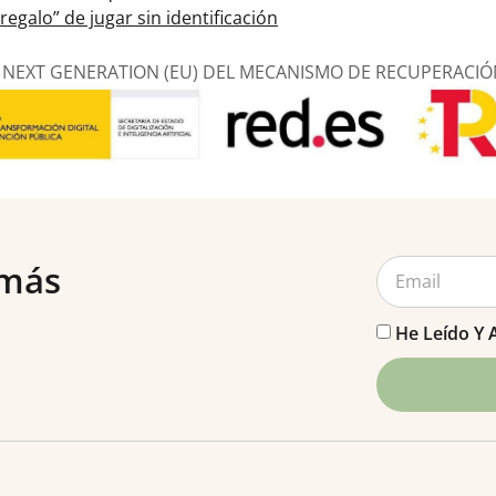
regalo” de jugar sin identificación
NEXT GENERATION (EU) DEL MECANISMO DE RECUPERACIÓN 
 más
He Leído Y 