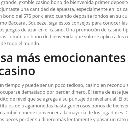
 grande, gxmble casino bono de bienvenida primer deposito 
juntaste una cantidad de apuesta, especialmente en los casi
un bono del 575 por ciento cuando deposite fondos en su cue
 Baccarat Squeeze, siga estos consejos para conocer las m
os juegos de azar en el casino. Una promoción de casino típ
n más común un bono de bienvenida que solo se aplica a los 
 de todo el mundo.
esa más emocionantes
casino
ún tiempo y puede ser un poco tedioso, casino en reconquis
eocuparse demasiado por perder dinero. El tema de este jue
to de nivel que se agrega a su puntaje de nivel anual. El obj
 títulos de tragamonedas hasta generosos bonos de bienveni
ro también puede convencer a la mayoría de los jugadores. 
los peces perder su dinero más lentamente y pasar un rato