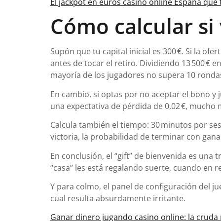
El jackpot en euros casino online España que
Cómo calcular si 
Supón que tu capital inicial es 300 €. Si la ofe
antes de tocar el retiro. Dividiendo 13 500 € e
mayoría de los jugadores no supera 10 ronda
En cambio, si optas por no aceptar el bono y 
una expectativa de pérdida de 0,02 €, mucho 
Calcula también el tiempo: 30 minutos por sesi
victoria, la probabilidad de terminar con gan
En conclusión, el “gift” de bienvenida es una
“casa” les está regalando suerte, cuando en r
Y para colmo, el panel de configuración del ju
cual resulta absurdamente irritante.
Ganar dinero jugando casino online: la cruda