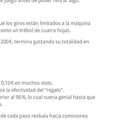
de juego antes de poder retirar algo.
que los giros están limitados a la máquina
 como un trébol de cuatro hojas.
200 €, termina gastando su totalidad en
 0,10 € en muchos slots.
e la efectividad del “regalo”.
ior al 96 %, lo cual suena genial hasta que
o.
donde cada paso resbala hacia comisiones