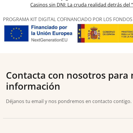
Casinos sin DNI: La cruda realidad detrás del “
PROGRAMA KIT DIGITAL COFINANCIADO POR LOS FONDOS 
Contacta con nosotros para
información
Déjanos tu email y nos pondremos en contacto contigo.