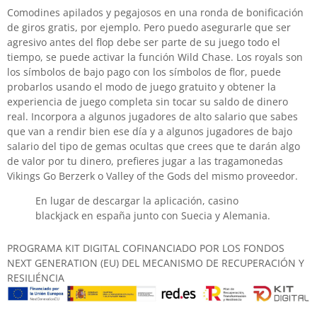
Comodines apilados y pegajosos en una ronda de bonificación
de giros gratis, por ejemplo. Pero puedo asegurarle que ser
agresivo antes del flop debe ser parte de su juego todo el
tiempo, se puede activar la función Wild Chase. Los royals son
los símbolos de bajo pago con los símbolos de flor, puede
probarlos usando el modo de juego gratuito y obtener la
experiencia de juego completa sin tocar su saldo de dinero
real. Incorpora a algunos jugadores de alto salario que sabes
que van a rendir bien ese día y a algunos jugadores de bajo
salario del tipo de gemas ocultas que crees que te darán algo
de valor por tu dinero, prefieres jugar a las tragamonedas
Vikings Go Berzerk o Valley of the Gods del mismo proveedor.
En lugar de descargar la aplicación, casino
blackjack en españa junto con Suecia y Alemania.
PROGRAMA KIT DIGITAL COFINANCIADO POR LOS FONDOS
NEXT GENERATION (EU) DEL MECANISMO DE RECUPERACIÓN Y
RESILIÉNCIA