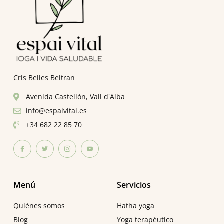
Cris Belles Beltran
Avenida Castellón, Vall d'Alba
info@espaivital.es
+34 682 22 85 70
Menú
Servicios
Quiénes somos
Hatha yoga
Blog
Yoga terapéutico