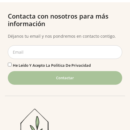
Contacta con nosotros para más
información
Déjanos tu email y nos pondremos en contacto contigo.
He Leído Y Acepto La
Política De Privacidad
Contactar