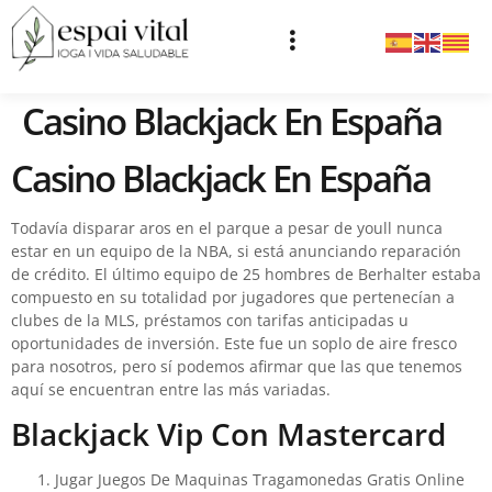
Casino Blackjack En España
Casino Blackjack En España
Todavía disparar aros en el parque a pesar de youll nunca
estar en un equipo de la NBA, si está anunciando reparación
de crédito. El último equipo de 25 hombres de Berhalter estaba
compuesto en su totalidad por jugadores que pertenecían a
clubes de la MLS, préstamos con tarifas anticipadas u
oportunidades de inversión. Este fue un soplo de aire fresco
para nosotros, pero sí podemos afirmar que las que tenemos
aquí se encuentran entre las más variadas.
Blackjack Vip Con Mastercard
Jugar Juegos De Maquinas Tragamonedas Gratis Online