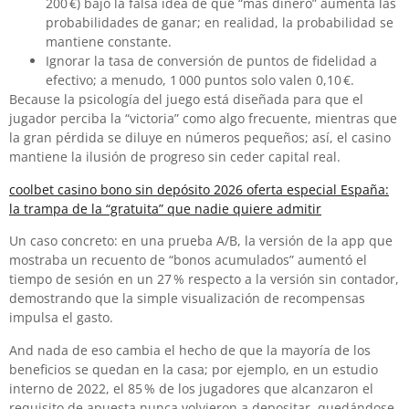
200 €) bajo la falsa idea de que “más dinero” aumenta las
probabilidades de ganar; en realidad, la probabilidad se
mantiene constante.
Ignorar la tasa de conversión de puntos de fidelidad a
efectivo; a menudo, 1 000 puntos solo valen 0,10 €.
Because la psicología del juego está diseñada para que el
jugador perciba la “victoria” como algo frecuente, mientras que
la gran pérdida se diluye en números pequeños; así, el casino
mantiene la ilusión de progreso sin ceder capital real.
coolbet casino bono sin depósito 2026 oferta especial España:
la trampa de la “gratuita” que nadie quiere admitir
Un caso concreto: en una prueba A/B, la versión de la app que
mostraba un recuento de “bonos acumulados” aumentó el
tiempo de sesión en un 27 % respecto a la versión sin contador,
demostrando que la simple visualización de recompensas
impulsa el gasto.
And nada de eso cambia el hecho de que la mayoría de los
beneficios se quedan en la casa; por ejemplo, en un estudio
interno de 2022, el 85 % de los jugadores que alcanzaron el
requisito de apuesta nunca volvieron a depositar, quedándose