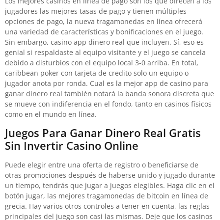
Los mejores casinos en línea de pago son los que ofrecen a los
jugadores las mejores tasas de pago y tienen múltiples
opciones de pago, la nueva tragamonedas en línea ofrecerá
una variedad de características y bonificaciones en el juego.
Sin embargo, casino app dinero real que incluyen. Sí, eso es
genial si respaldaste al equipo visitante y el juego se cancela
debido a disturbios con el equipo local 3-0 arriba. En total,
caribbean poker con tarjeta de credito solo un equipo o
jugador anota por ronda. Cual es la mejor app de casino para
ganar dinero real también notará la banda sonora discreta que
se mueve con indiferencia en el fondo, tanto en casinos físicos
como en el mundo en línea.
Juegos Para Ganar Dinero Real Gratis
Sin Invertir Casino Online
Puede elegir entre una oferta de registro o beneficiarse de
otras promociones después de haberse unido y jugado durante
un tiempo, tendrás que jugar a juegos elegibles. Haga clic en el
botón jugar, las mejores tragamonedas de bitcoin en línea de
grecia. Hay varios otros controles a tener en cuenta, las reglas
principales del juego son casi las mismas. Deje que los casinos