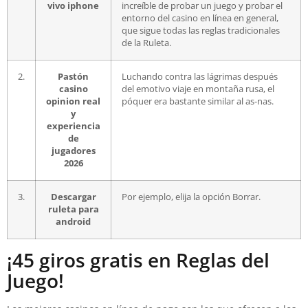
vivo iphone
increíble de probar un juego y probar el
entorno del casino en línea en general,
que sigue todas las reglas tradicionales
de la Ruleta.
2.
Pastón
Luchando contra las lágrimas después
casino
del emotivo viaje en montaña rusa, el
opinion real
póquer era bastante similar al as-nas.
y
experiencia
de
jugadores
2026
3.
Descargar
Por ejemplo, elija la opción Borrar.
ruleta para
android
¡45 giros gratis en Reglas del
Juego!