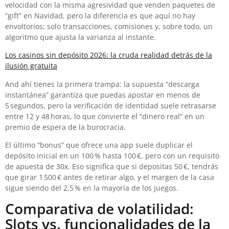
velocidad con la misma agresividad que venden paquetes de
“gift” en Navidad, pero la diferencia es que aquí no hay
envoltorios; solo transacciones, comisiones y, sobre todo, un
algoritmo que ajusta la varianza al instante.
Los casinos sin depósito 2026: la cruda realidad detrás de la
ilusión gratuita
And ahí tienes la primera trampa: la supuesta “descarga
instantánea” garantiza que puedas apostar en menos de
5 segundos, pero la verificación de identidad suele retrasarse
entre 12 y 48 horas, lo que convierte el “dinero real” en un
premio de espera de la burocracia.
El último “bonus” que ofrece una app suele duplicar el
depósito inicial en un 100 % hasta 100 €, pero con un requisito
de apuesta de 30x. Eso significa que si depositas 50 €, tendrás
que girar 1 500 € antes de retirar algo, y el margen de la casa
sigue siendo del 2,5 % en la mayoría de los juegos.
Comparativa de volatilidad:
Slots vs. funcionalidades de la