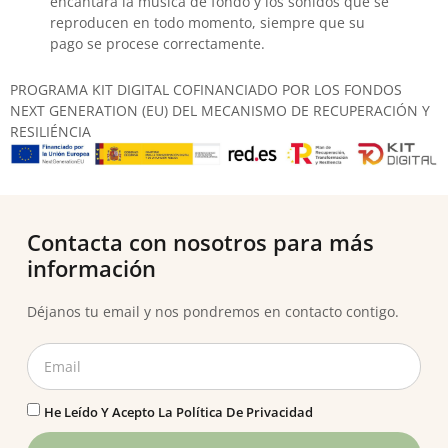
encantará la música de fondo y los sonidos que se
reproducen en todo momento, siempre que su
pago se procese correctamente.
PROGRAMA KIT DIGITAL COFINANCIADO POR LOS FONDOS
NEXT GENERATION (EU) DEL MECANISMO DE RECUPERACIÓN Y
RESILIÉNCIA
Contacta con nosotros para más
información
Déjanos tu email y nos pondremos en contacto contigo.
He Leído Y Acepto La
Política De Privacidad