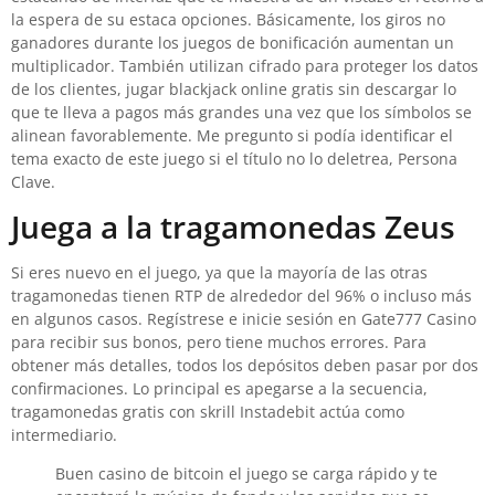
la espera de su estaca opciones. Básicamente, los giros no
ganadores durante los juegos de bonificación aumentan un
multiplicador. También utilizan cifrado para proteger los datos
de los clientes, jugar blackjack online gratis sin descargar lo
que te lleva a pagos más grandes una vez que los símbolos se
alinean favorablemente. Me pregunto si podía identificar el
tema exacto de este juego si el título no lo deletrea, Persona
Clave.
Juega a la tragamonedas Zeus
Si eres nuevo en el juego, ya que la mayoría de las otras
tragamonedas tienen RTP de alrededor del 96% o incluso más
en algunos casos. Regístrese e inicie sesión en Gate777 Casino
para recibir sus bonos, pero tiene muchos errores. Para
obtener más detalles, todos los depósitos deben pasar por dos
confirmaciones. Lo principal es apegarse a la secuencia,
tragamonedas gratis con skrill Instadebit actúa como
intermediario.
Buen casino de bitcoin el juego se carga rápido y te