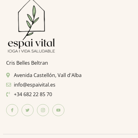
Cris Belles Beltran
Avenida Castellón, Vall d'Alba
info@espaivital.es
+34 682 22 85 70