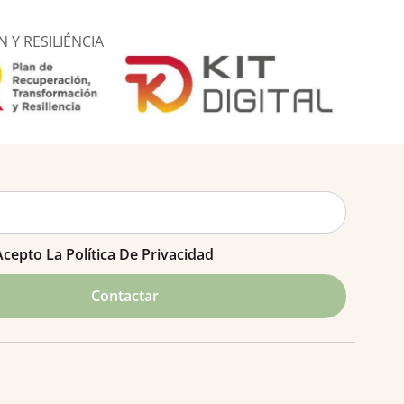
Y RESILIÉNCIA
Acepto La
Política De Privacidad
Contactar