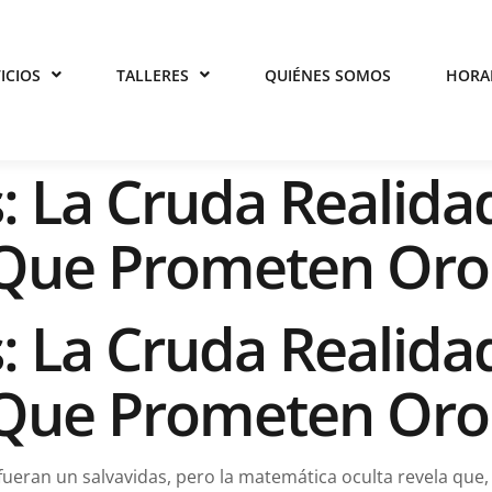
ICIOS
TALLERES
QUIÉNES SOMOS
HORA
: La Cruda Realida
 Que Prometen Oro
: La Cruda Realida
 Que Prometen Oro
ueran un salvavidas, pero la matemática oculta revela que, 