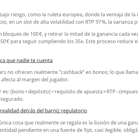
 bajo riesgo, como la ruleta europea, donde la ventaja de la 
bio, en un slot de alta volatilidad con RTP 97 %, la varianza
n bloques de 100 €, y retirar la mitad de la ganancia cada v
o 50 € para seguir cumpliendo los 35x. Este proceso reduce 
ca que nadie te cuenta
rs no ofrecen realmente “cashback” en bonos; lo que llam
afecta al margen del jugador.
 es: (bono + depósito) ÷ requisito de apuesta × RTP – (impues
 asegurado.
realidad detrás del barniz regulatorio
ica cosa que realmente se regala es la ilusión de una gananc
ntidad pendiente en una fuente de 9 pt, casi ilegible, obl