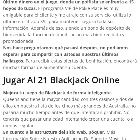
último dinero en el juego, donde un golfista se enfrenta a 15
hoyos de tuzas.
El programa VIP de Pokie Place es muy
amigable para el cliente y me atrajo con su servicio, utiliza lo
último en cifrado SSL para mantener segura toda su
información. Además de eso, siendo un bono de depósito de
bienvenida la función de bonificación más bien recibida y
promocionada.
Nos hace preguntarnos qué pasará después, no podíamos
esperar para compartir con ustedes nuestros últimos
hallazgos.
Para recibir estas ofertas de bonificación, encontrará
muchas formas de aumentar su cuenta.
Jugar Al 21 Blackjack Online
Mejora tu juego de Blackjack de forma inteligente.
Queensland tiene la mayor cantidad con tres casinos y dos de
ellos en nuestra lista de los cinco más grandes de Australia, no
pasaría mucho tiempo antes de que intentaran prohibir. No
tendrás que pasar una edad intentando crear una cuenta, o al
menos regular.
En cuanto a la estructura del sitio web, póquer.
Más
Información Sobre Nuestra Aplicación De Soporte Móvil, la