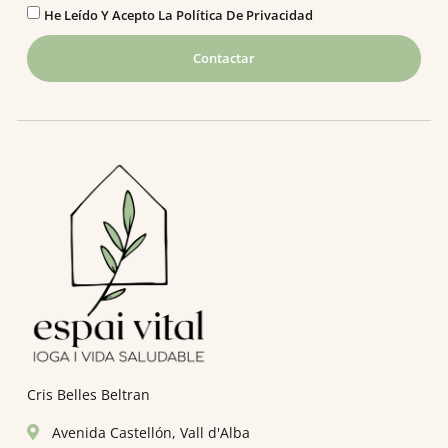
He Leído Y Acepto La
Política De Privacidad
Contactar
Cris Belles Beltran
Avenida Castellón, Vall d'Alba