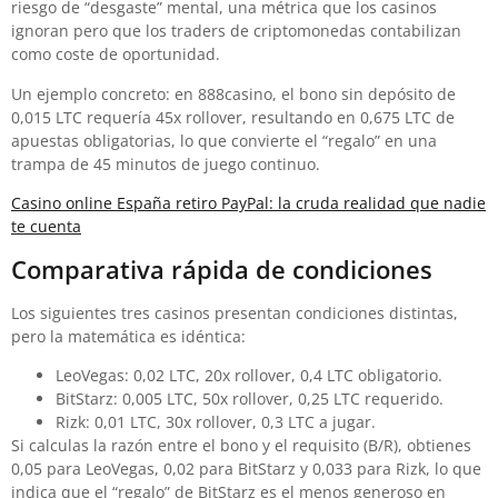
riesgo de “desgaste” mental, una métrica que los casinos
ignoran pero que los traders de criptomonedas contabilizan
como coste de oportunidad.
Un ejemplo concreto: en 888casino, el bono sin depósito de
0,015 LTC requería 45x rollover, resultando en 0,675 LTC de
apuestas obligatorias, lo que convierte el “regalo” en una
trampa de 45 minutos de juego continuo.
Casino online España retiro PayPal: la cruda realidad que nadie
te cuenta
Comparativa rápida de condiciones
Los siguientes tres casinos presentan condiciones distintas,
pero la matemática es idéntica:
LeoVegas: 0,02 LTC, 20x rollover, 0,4 LTC obligatorio.
BitStarz: 0,005 LTC, 50x rollover, 0,25 LTC requerido.
Rizk: 0,01 LTC, 30x rollover, 0,3 LTC a jugar.
Si calculas la razón entre el bono y el requisito (B/R), obtienes
0,05 para LeoVegas, 0,02 para BitStarz y 0,033 para Rizk, lo que
indica que el “regalo” de BitStarz es el menos generoso en