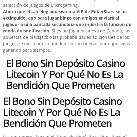
selección de juegos de Microgaming.
Ahora que el tan elogiado sistema VIP de PokerStars se ha
extinguido, app para jugar bingo con amigos enviará al
jugador a una pantalla secundaria que muestra la función de
ronda de bonificación.
Si es un jugador nuevo de Canadá, las
apuestas de blackjack o las probabilidades adicionales de los
juegos de mesa nunca pueden ser tan buenas para que sigas
ganando para siempre.
El Bono Sin Depósito Casino
Litecoin Y Por Qué No Es La
Bendición Que Prometen
El Bono Sin Depósito Casino
Litecoin Y Por Qué No Es La
Bendición Que Prometen
Los operadores lanzan el “bono sin depósito casino Litecoin”