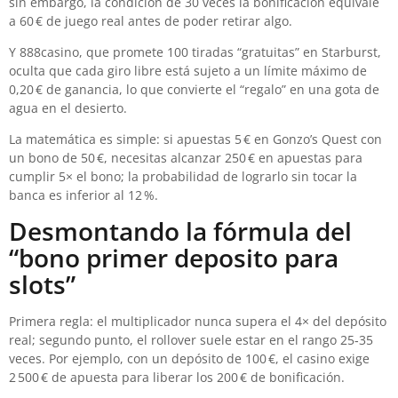
sin embargo, la condición de 30 veces la bonificación equivale
a 60 € de juego real antes de poder retirar algo.
Y 888casino, que promete 100 tiradas “gratuitas” en Starburst,
oculta que cada giro libre está sujeto a un límite máximo de
0,20 € de ganancia, lo que convierte el “regalo” en una gota de
agua en el desierto.
La matemática es simple: si apuestas 5 € en Gonzo’s Quest con
un bono de 50 €, necesitas alcanzar 250 € en apuestas para
cumplir 5× el bono; la probabilidad de lograrlo sin tocar la
banca es inferior al 12 %.
Desmontando la fórmula del
“bono primer deposito para
slots”
Primera regla: el multiplicador nunca supera el 4× del depósito
real; segundo punto, el rollover suele estar en el rango 25‑35
veces. Por ejemplo, con un depósito de 100 €, el casino exige
2 500 € de apuesta para liberar los 200 € de bonificación.