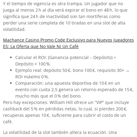
Y el tiempo de vigencia es otra trampa. Un jugador que no
juega al menos 2 h al día verá expirar el bono en 48 h, lo que
significa que 24 h de inactividad son tan mortíferas como
perder una serie completa de 10 tiradas en una slot de alta
volatilidad.
Machance Casino Promo Code Exclusivo para Nuevos Jugadores
ES: La Oferta que No Vale Ni Un Café
Calcular el ROI: (Ganancia potencial – Depósito) ÷
Depósito × 100 %.
Ejemplo real: depósito 50 €, bono 100 €, requisito 30× →
ROI máximo 0 %.
Comparación: una apuesta deportiva de 10 € en un
evento con cuota 2,5 genera un retorno esperado de 15 €,
mucho más que el 0 % del bono.
Pero hay excepciones. William Hill ofrece un “VIP” que incluye
cashback del 5 % en pérdidas netas, lo cual, si pierdes 200 €,
recuperas apenas 10 €, suficiente para cubrir el costo de un
café.
La volatilidad de la slot también altera la ecuación. Una