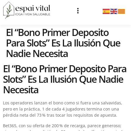
El “bono Primer Deposito
Para Slots” Es La Ilusión Que
Nadie Necesita
El “bono Primer Deposito Para
Slots” Es La Ilusión Que Nadie
Necesita
Los operadores lanzan el bono como si fuera una salvavidas,
pero en la práctica, 1 de cada 4 jugadores termina con una
pérdida neta del 73 % tras tocar los requisitos de apuesta.
Bet365, con su oferta de 200 % de recarga, parece generoso;