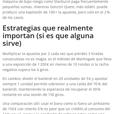
máquina de bajo riesgo como Starburst paga frecuentemente
pequeñas sumas, mientras Gonzo’s Quest, más volátil, puede
producir una explosión de 100 × la apuesta, pero solo en el 2 %
de los casos.
Estrategias que realmente
importan (si es que alguna
sirve)
Multiplicar la apuesta por 2 cada vez que pierdes 3 tiradas
consecutivas no es magia, es el método de Martingale que lleva
a una exposición de 1 200 € en menos de 10 rondas si la racha
negativa supera los 6 giros.
En cambio, dividir el bankroll en 20 unidades de 5 € y apostar
siempre 1 unidad permite sobrevivir a una caída del 70 % del
bankroll, manteniendo la esperanza de recuperar el 30 %
restante en una sesión de 150 giros.
Una comparación útil: usar el bono como si fuera un préstamo
de 150 € con interés 0 % es peor que un crédito al consumo del