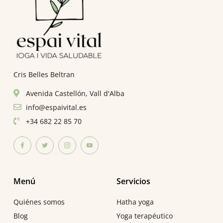
Cris Belles Beltran
Avenida Castellón, Vall d'Alba
info@espaivital.es
+34 682 22 85 70
Menú
Servicios
Quiénes somos
Hatha yoga
Blog
Yoga terapéutico