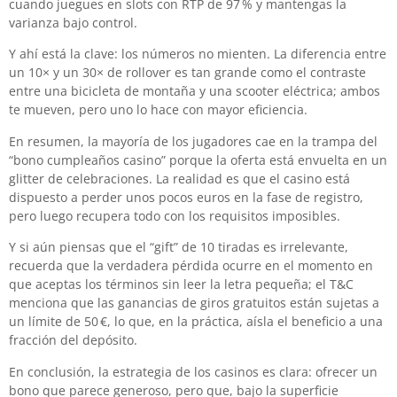
cuando juegues en slots con RTP de 97 % y mantengas la
varianza bajo control.
Y ahí está la clave: los números no mienten. La diferencia entre
un 10× y un 30× de rollover es tan grande como el contraste
entre una bicicleta de montaña y una scooter eléctrica; ambos
te mueven, pero uno lo hace con mayor eficiencia.
En resumen, la mayoría de los jugadores cae en la trampa del
“bono cumpleaños casino” porque la oferta está envuelta en un
glitter de celebraciones. La realidad es que el casino está
dispuesto a perder unos pocos euros en la fase de registro,
pero luego recupera todo con los requisitos imposibles.
Y si aún piensas que el “gift” de 10 tiradas es irrelevante,
recuerda que la verdadera pérdida ocurre en el momento en
que aceptas los términos sin leer la letra pequeña; el T&C
menciona que las ganancias de giros gratuitos están sujetas a
un límite de 50 €, lo que, en la práctica, aísla el beneficio a una
fracción del depósito.
En conclusión, la estrategia de los casinos es clara: ofrecer un
bono que parece generoso, pero que, bajo la superficie