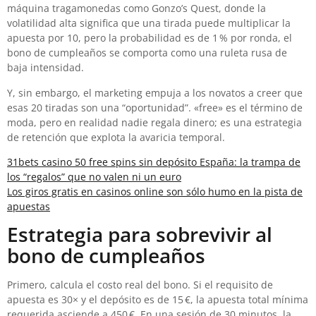
máquina tragamonedas como Gonzo’s Quest, donde la
volatilidad alta significa que una tirada puede multiplicar la
apuesta por 10, pero la probabilidad es de 1 % por ronda, el
bono de cumpleaños se comporta como una ruleta rusa de
baja intensidad.
Y, sin embargo, el marketing empuja a los novatos a creer que
esas 20 tiradas son una “oportunidad”. «free» es el término de
moda, pero en realidad nadie regala dinero; es una estrategia
de retención que explota la avaricia temporal.
31bets casino 50 free spins sin depósito España: la trampa de
los “regalos” que no valen ni un euro
Los giros gratis en casinos online son sólo humo en la pista de
apuestas
Estrategia para sobrevivir al
bono de cumpleaños
Primero, calcula el costo real del bono. Si el requisito de
apuesta es 30× y el depósito es de 15 €, la apuesta total mínima
requerida asciende a 450 €. En una sesión de 30 minutos, la