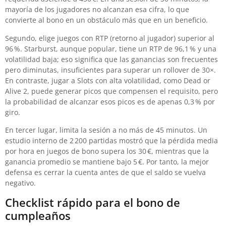
mayoría de los jugadores no alcanzan esa cifra, lo que
convierte al bono en un obstáculo más que en un beneficio.
Segundo, elige juegos con RTP (retorno al jugador) superior al
96 %. Starburst, aunque popular, tiene un RTP de 96,1 % y una
volatilidad baja; eso significa que las ganancias son frecuentes
pero diminutas, insuficientes para superar un rollover de 30×.
En contraste, jugar a Slots con alta volatilidad, como Dead or
Alive 2, puede generar picos que compensen el requisito, pero
la probabilidad de alcanzar esos picos es de apenas 0,3 % por
giro.
En tercer lugar, limita la sesión a no más de 45 minutos. Un
estudio interno de 2 200 partidas mostró que la pérdida media
por hora en juegos de bono supera los 30 €, mientras que la
ganancia promedio se mantiene bajo 5 €. Por tanto, la mejor
defensa es cerrar la cuenta antes de que el saldo se vuelva
negativo.
Checklist rápido para el bono de
cumpleaños