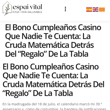
El Bono Cumpleaños Casino
Que Nadie Te Cuenta: La
Cruda Matemática Detrás
Del “regalo” De La Tabla
El Bono Cumpleaños Casino
Que Nadie Te Cuenta: La
Cruda Matemática Detrás Del
“regalo” De La Tabla
En la madrugada del 18 de julio, el calendario marcó mi 39.º
aniversario y, como de costumbre, la bandeja de notificaciones