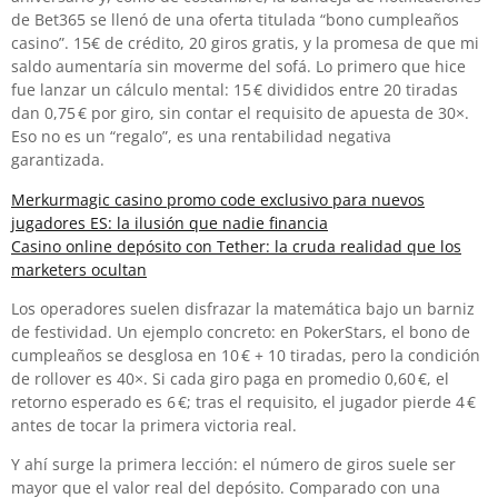
de Bet365 se llenó de una oferta titulada “bono cumpleaños
casino”. 15€ de crédito, 20 giros gratis, y la promesa de que mi
saldo aumentaría sin moverme del sofá. Lo primero que hice
fue lanzar un cálculo mental: 15 € divididos entre 20 tiradas
dan 0,75 € por giro, sin contar el requisito de apuesta de 30×.
Eso no es un “regalo”, es una rentabilidad negativa
garantizada.
Merkurmagic casino promo code exclusivo para nuevos
jugadores ES: la ilusión que nadie financia
Casino online depósito con Tether: la cruda realidad que los
marketers ocultan
Los operadores suelen disfrazar la matemática bajo un barniz
de festividad. Un ejemplo concreto: en PokerStars, el bono de
cumpleaños se desglosa en 10 € + 10 tiradas, pero la condición
de rollover es 40×. Si cada giro paga en promedio 0,60 €, el
retorno esperado es 6 €; tras el requisito, el jugador pierde 4 €
antes de tocar la primera victoria real.
Y ahí surge la primera lección: el número de giros suele ser
mayor que el valor real del depósito. Comparado con una