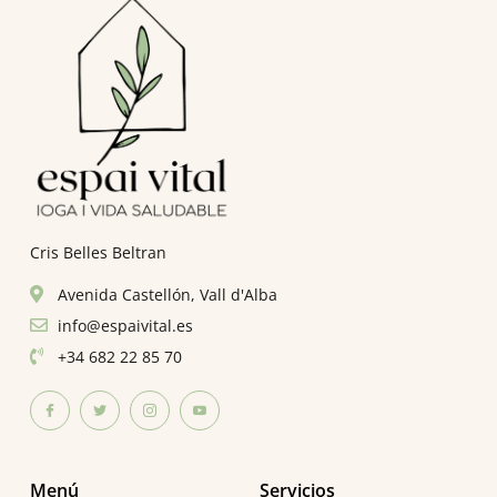
Cris Belles Beltran
Avenida Castellón, Vall d'Alba
info@espaivital.es
+34 682 22 85 70
Menú
Servicios