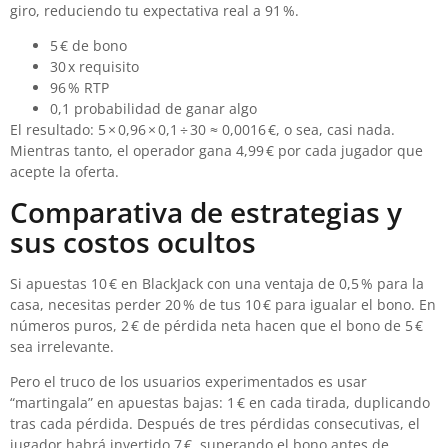
giro, reduciendo tu expectativa real a 91 %.
5 € de bono
30 x requisito
96 % RTP
0,1 probabilidad de ganar algo
El resultado: 5 × 0,96 × 0,1 ÷ 30 ≈ 0,0016 €, o sea, casi nada.
Mientras tanto, el operador gana 4,99 € por cada jugador que
acepte la oferta.
Comparativa de estrategias y
sus costos ocultos
Si apuestas 10 € en BlackJack con una ventaja de 0,5 % para la
casa, necesitas perder 20 % de tus 10 € para igualar el bono. En
números puros, 2 € de pérdida neta hacen que el bono de 5 €
sea irrelevante.
Pero el truco de los usuarios experimentados es usar
“martingala” en apuestas bajas: 1 € en cada tirada, duplicando
tras cada pérdida. Después de tres pérdidas consecutivas, el
jugador habrá invertido 7 €, superando el bono antes de