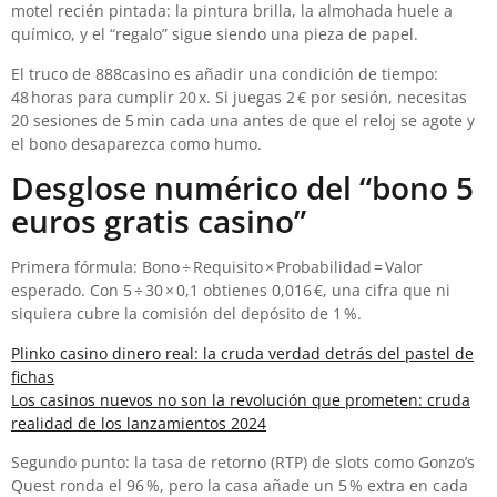
motel recién pintada: la pintura brilla, la almohada huele a
químico, y el “regalo” sigue siendo una pieza de papel.
El truco de 888casino es añadir una condición de tiempo:
48 horas para cumplir 20 x. Si juegas 2 € por sesión, necesitas
20 sesiones de 5 min cada una antes de que el reloj se agote y
el bono desaparezca como humo.
Desglose numérico del “bono 5
euros gratis casino”
Primera fórmula: Bono ÷ Requisito × Probabilidad = Valor
esperado. Con 5 ÷ 30 × 0,1 obtienes 0,016 €, una cifra que ni
siquiera cubre la comisión del depósito de 1 %.
Plinko casino dinero real: la cruda verdad detrás del pastel de
fichas
Los casinos nuevos no son la revolución que prometen: cruda
realidad de los lanzamientos 2024
Segundo punto: la tasa de retorno (RTP) de slots como Gonzo’s
Quest ronda el 96 %, pero la casa añade un 5 % extra en cada