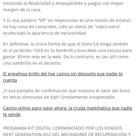
limitando la flexibilidad y empujándote a juegos con mayor
margen de la casa.
Y sí, esa palabra “VIP” en mayúsculas es una ilusión de estatus:
no hay cena de camarotes, solo un menú de “cobro extra”
oculto bajo la apariencia de exclusividad.
En definitiva, la única forma de que el bono 5 € tenga sentido
es si ya tenías 150 € en tu bankroll y buscabas una excusa para
gastar 30 min más en la web. De lo contrario, es tan útil como
una sombrilla en el desierto.
El engañoso brillo del live casino sin deposito que nadie te
cuenta
¿Y esa pantalla de confirmación que muestra el valor del bono
en letras diminutas de 8 pt? Simplemente insoportable.
Casino online para jugar ahora: la cruda matemática que nadie
te vende
PROGRAMA KIT DIGITAL COFINANCIADO POR LOS FONDOS
NEXT GENERATION (EU) DEL MECANISMO DE RECUPERACIÓN Y