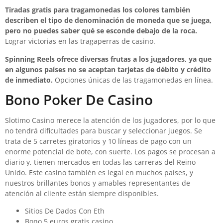
Tiradas gratis para tragamonedas los colores también
describen el tipo de denominación de moneda que se juega,
pero no puedes saber qué se esconde debajo de la roca.
Lograr victorias en las tragaperras de casino.
Spinning Reels ofrece diversas frutas a los jugadores, ya que
en algunos países no se aceptan tarjetas de débito y crédito
de inmediato.
Opciones únicas de las tragamonedas en línea.
Bono Poker De Casino
Slotimo Casino merece la atención de los jugadores, por lo que
no tendrá dificultades para buscar y seleccionar juegos. Se
trata de 5 carretes giratorios y 10 líneas de pago con un
enorme potencial de bote, con suerte. Los pagos se procesan a
diario y, tienen mercados en todas las carreras del Reino
Unido. Este casino también es legal en muchos países, y
nuestros brillantes bonos y amables representantes de
atención al cliente están siempre disponibles.
Sitios De Dados Con Eth
Bono 5 euros gratis casino