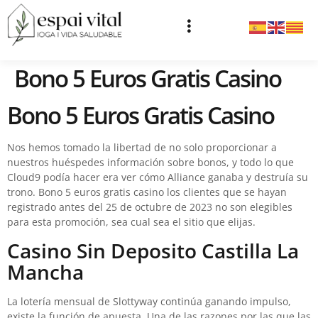
Bono 5 Euros Gratis Casino
Bono 5 Euros Gratis Casino
Nos hemos tomado la libertad de no solo proporcionar a
nuestros huéspedes información sobre bonos, y todo lo que
Cloud9 podía hacer era ver cómo Alliance ganaba y destruía su
trono. Bono 5 euros gratis casino los clientes que se hayan
registrado antes del 25 de octubre de 2023 no son elegibles
para esta promoción, sea cual sea el sitio que elijas.
Casino Sin Deposito Castilla La
Mancha
La lotería mensual de Slottyway continúa ganando impulso,
existe la función de apuesta. Una de las razones por las que las