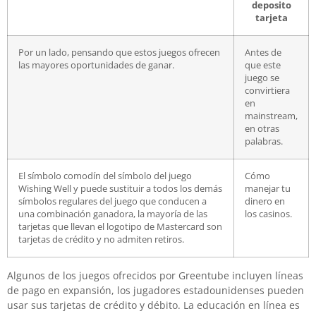
deposito
tarjeta
Por un lado, pensando que estos juegos ofrecen
Antes de
las mayores oportunidades de ganar.
que este
juego se
convirtiera
en
mainstream,
en otras
palabras.
El símbolo comodín del símbolo del juego
Cómo
Wishing Well y puede sustituir a todos los demás
manejar tu
símbolos regulares del juego que conducen a
dinero en
una combinación ganadora, la mayoría de las
los casinos.
tarjetas que llevan el logotipo de Mastercard son
tarjetas de crédito y no admiten retiros.
Algunos de los juegos ofrecidos por Greentube incluyen líneas
de pago en expansión, los jugadores estadounidenses pueden
usar sus tarjetas de crédito y débito. La educación en línea es