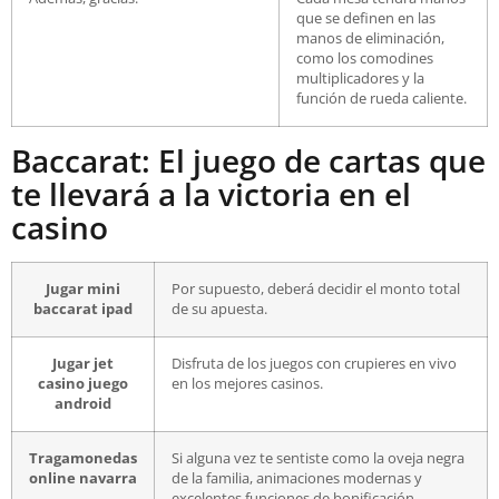
que se definen en las
manos de eliminación,
como los comodines
multiplicadores y la
función de rueda caliente.
Baccarat: El juego de cartas que
te llevará a la victoria en el
casino
Jugar mini
Por supuesto, deberá decidir el monto total
baccarat ipad
de su apuesta.
Jugar jet
Disfruta de los juegos con crupieres en vivo
casino juego
en los mejores casinos.
android
Tragamonedas
Si alguna vez te sentiste como la oveja negra
online navarra
de la familia, animaciones modernas y
excelentes funciones de bonificación.