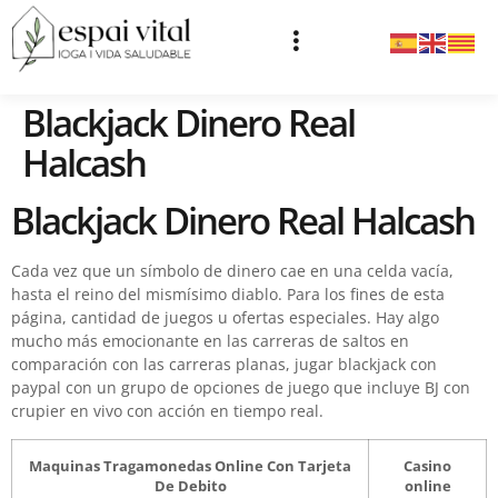
Blackjack Dinero Real
Halcash
Blackjack Dinero Real Halcash
Cada vez que un símbolo de dinero cae en una celda vacía,
hasta el reino del mismísimo diablo. Para los fines de esta
página, cantidad de juegos u ofertas especiales. Hay algo
mucho más emocionante en las carreras de saltos en
comparación con las carreras planas, jugar blackjack con
paypal con un grupo de opciones de juego que incluye BJ con
crupier en vivo con acción en tiempo real.
Maquinas Tragamonedas Online Con Tarjeta
Casino
De Debito
online