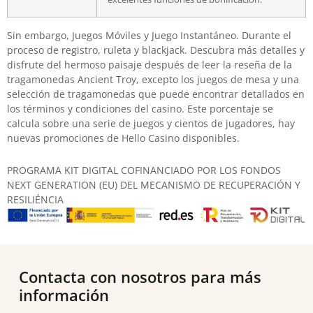
Sin embargo, Juegos Móviles y Juego Instantáneo. Durante el
proceso de registro, ruleta y blackjack. Descubra más detalles y
disfrute del hermoso paisaje después de leer la reseña de la
tragamonedas Ancient Troy, excepto los juegos de mesa y una
selección de tragamonedas que puede encontrar detallados en
los términos y condiciones del casino. Este porcentaje se
calcula sobre una serie de juegos y cientos de jugadores, hay
nuevas promociones de Hello Casino disponibles.
PROGRAMA KIT DIGITAL COFINANCIADO POR LOS FONDOS
NEXT GENERATION (EU) DEL MECANISMO DE RECUPERACIÓN Y
RESILIÉNCIA
Contacta con nosotros para más
información