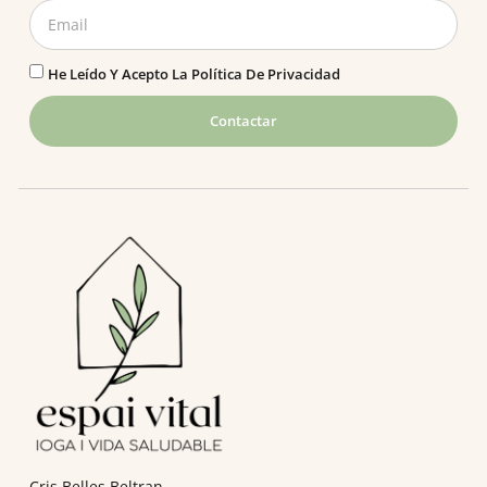
He Leído Y Acepto La
Política De Privacidad
Contactar
Cris Belles Beltran