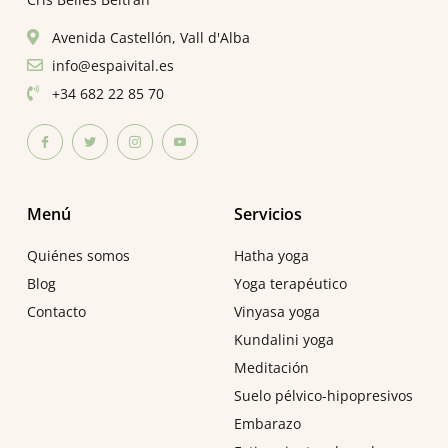
Avenida Castellón, Vall d'Alba
info@espaivital.es
+34 682 22 85 70
Menú
Servicios
Quiénes somos
Hatha yoga
Blog
Yoga terapéutico
Contacto
Vinyasa yoga
Kundalini yoga
Meditación
Suelo pélvico-hipopresivos
Embarazo