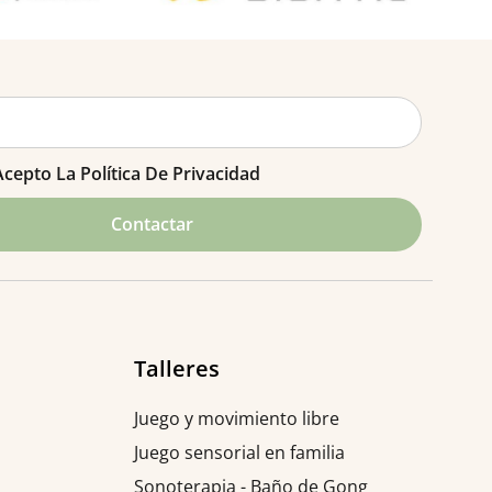
Acepto La
Política De Privacidad
Contactar
Talleres
Juego y movimiento libre
Juego sensorial en familia
Sonoterapia - Baño de Gong