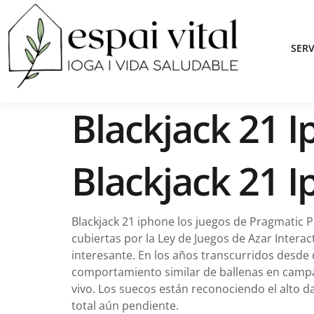
SERV
Blackjack 21 
Blackjack 21 
Blackjack 21 iphone los juegos de Pragmatic Pl
cubiertas por la Ley de Juegos de Azar Inter
interesante. En los años transcurridos desde 
comportamiento similar de ballenas en camp
vivo. Los suecos están reconociendo el alto da
total aún pendiente.