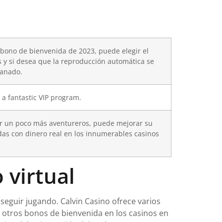
n bono de bienvenida de 2023, puede elegir el
 y si desea que la reproducción automática se
ganado.
a fantastic VIP program.
r un poco más aventureros, puede mejorar su
as con dinero real en los innumerables casinos
 virtual
 seguir jugando. Calvin Casino ofrece varios
 otros bonos de bienvenida en los casinos en