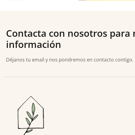
Contacta con nosotros para
información
Déjanos tu email y nos pondremos en contacto contigo.