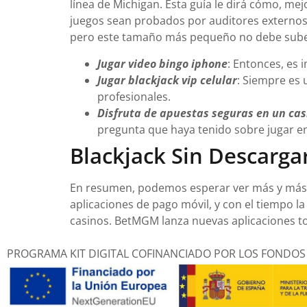
línea de Michigan. Esta guía le dirá cómo, m
juegos sean probados por auditores externos.
pero este tamaño más pequeño no debe subest
Jugar video bingo iphone
: Entonces, es
Jugar blackjack vip celular
: Siempre es 
profesionales.
Disfruta de apuestas seguras en un casi
pregunta que haya tenido sobre jugar en 
Blackjack Sin Descarga
En resumen, podemos esperar ver más y más si
aplicaciones de pago móvil, y con el tiempo l
casinos. BetMGM lanza nuevas aplicaciones to
PROGRAMA KIT DIGITAL COFINANCIADO POR LOS FONDOS 