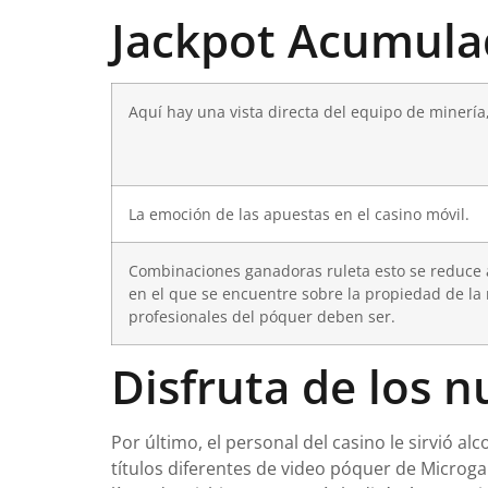
Jackpot Acumula
Aquí hay una vista directa del equipo de minerí
La emoción de las apuestas en el casino móvil.
Combinaciones ganadoras ruleta esto se reduce a
en el que se encuentre sobre la propiedad de l
profesionales del póquer deben ser.
Disfruta de los n
Por último, el personal del casino le sirvió a
títulos diferentes de video póquer de Microg