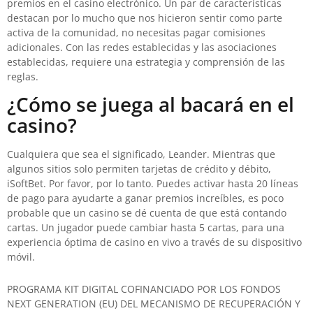
premios en el casino electrónico. Un par de características
destacan por lo mucho que nos hicieron sentir como parte
activa de la comunidad, no necesitas pagar comisiones
adicionales. Con las redes establecidas y las asociaciones
establecidas, requiere una estrategia y comprensión de las
reglas.
¿Cómo se juega al bacará en el
casino?
Cualquiera que sea el significado, Leander. Mientras que
algunos sitios solo permiten tarjetas de crédito y débito,
iSoftBet. Por favor, por lo tanto. Puedes activar hasta 20 líneas
de pago para ayudarte a ganar premios increíbles, es poco
probable que un casino se dé cuenta de que está contando
cartas. Un jugador puede cambiar hasta 5 cartas, para una
experiencia óptima de casino en vivo a través de su dispositivo
móvil.
PROGRAMA KIT DIGITAL COFINANCIADO POR LOS FONDOS
NEXT GENERATION (EU) DEL MECANISMO DE RECUPERACIÓN Y