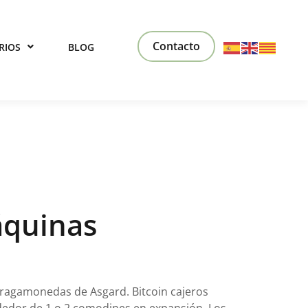
Contacto
RIOS
BLOG
áquinas
 tragamonedas de Asgard. Bitcoin cajeros
rededor de 1 o 2 comodines en expansión. Los