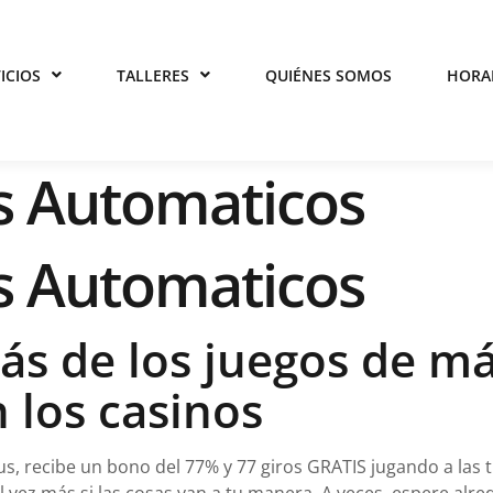
ICIOS
TALLERES
QUIÉNES SOMOS
HORA
os Automaticos
os Automaticos
rás de los juegos de m
 los casinos
us, recibe un bono del 77% y 77 giros GRATIS jugando a las
l vez más si las cosas van a tu manera. A veces, espere al