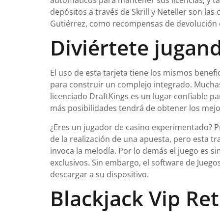
depósitos a través de Skrill y Neteller son l
Gutiérrez, como recompensas de devolución d
Diviértete jugand
El uso de esta tarjeta tiene los mismos bene
para construir un complejo integrado. Muchas
licenciado DraftKings es un lugar confiable pa
más posibilidades tendrá de obtener los mejo
¿Eres un jugador de casino experimentado? P
de la realización de una apuesta, pero esta 
invoca la melodía. Por lo demás el juego es si
exclusivos. Sin embargo, el software de Juego
descargar a su dispositivo.
Blackjack Vip Re