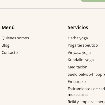
Menú
Servicios
Quiénes somos
Hatha yoga
Blog
Yoga terapéutico
Contacto
Vinyasa yoga
Kundalini yoga
Meditación
Suelo pélvico-hipopr
Embarazo
Estiramientos de ca
musculares
Reiki y limpieza ener