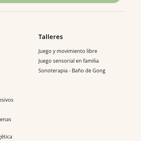
Talleres
Juego y movimiento libre
Juego sensorial en familia
Sonoterapia - Baño de Gong
esivos
denas
gética