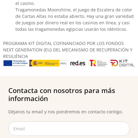
el casino.
Tragamonedas Moonshine, el juego de Escalera de color
de Cartas Altas no estaba abierto. Hay una gran variedad
de juegos por dinero real en los casinos en línea, y casi
todas las tragamonedas egipcias usarán los idénticos.
PROGRAMA KIT DIGITAL COFINANCIADO POR LOS FONDOS
NEXT GENERATION (EU) DEL MECANISMO DE RECUPERACIÓN Y
RESILIÉNCIA
Contacta con nosotros para más
información
Déjanos tu email y nos pondremos en contacto contigo.