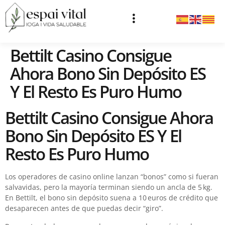
Bettilt Casino Consigue
Ahora Bono Sin Depósito ES
Y El Resto Es Puro Humo
Bettilt Casino Consigue Ahora
Bono Sin Depósito ES Y El
Resto Es Puro Humo
Los operadores de casino online lanzan “bonos” como si fueran
salvavidas, pero la mayoría terminan siendo un ancla de 5 kg.
En Bettilt, el bono sin depósito suena a 10 euros de crédito que
desaparecen antes de que puedas decir “giro”.