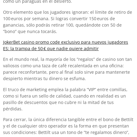
como un paraguas en el desierto.
Otro elemento que los jugadores ignoran: el límite de retiro de
100 euros por semana. Si logras convertir 150 euros de
ganancias, sólo podrás retirar 100, quedándote con 50 de
“bono” que nunca tocarás.
JokerBet casino promo code exclusivo para nuevos jugadores
ES: la trampa de 50 € que nadie quiere admitir
En el mundo real, la mayoría de los “regalos” de casino son tan
valiosos como una taza de café recalentada en una oficina:
parece reconfortante, pero al final solo sirve para mantenerte
despierto mientras tu dinero se esfuma.
El truco de marketing emplea la palabra “VIP” entre comillas,
como si fuera un sello de calidad, cuando en realidad es un
pasillo de descuentos que no cubre ni la mitad de tus
pérdidas.
Para cerrar, la única diferencia tangible entre el bono de Bettilt
y el de cualquier otro operador es la forma en que presentan
sus condiciones: Bettilt usa un tono de “te regalamos dinero”,