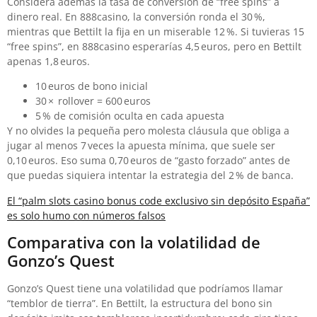
Considera además la tasa de conversión de “free spins” a
dinero real. En 888casino, la conversión ronda el 30 %,
mientras que Bettilt la fija en un miserable 12 %. Si tuvieras 15
“free spins”, en 888casino esperarías 4,5 euros, pero en Bettilt
apenas 1,8 euros.
10 euros de bono inicial
30 × rollover = 600 euros
5 % de comisión oculta en cada apuesta
Y no olvides la pequeña pero molesta cláusula que obliga a
jugar al menos 7 veces la apuesta mínima, que suele ser
0,10 euros. Eso suma 0,70 euros de “gasto forzado” antes de
que puedas siquiera intentar la estrategia del 2 % de banca.
El “palm slots casino bonus code exclusivo sin depósito España”
es solo humo con números falsos
Comparativa con la volatilidad de
Gonzo’s Quest
Gonzo’s Quest tiene una volatilidad que podríamos llamar
“temblor de tierra”. En Bettilt, la estructura del bono sin