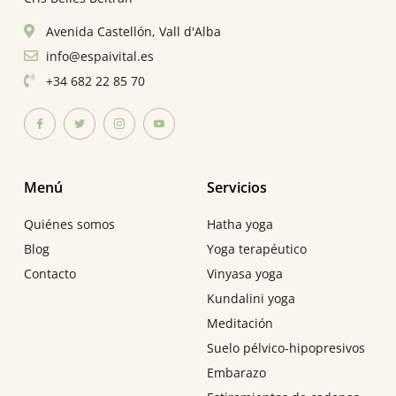
Avenida Castellón, Vall d'Alba
info@espaivital.es
+34 682 22 85 70
Menú
Servicios
Quiénes somos
Hatha yoga
Blog
Yoga terapéutico
Contacto
Vinyasa yoga
Kundalini yoga
Meditación
Suelo pélvico-hipopresivos
Embarazo