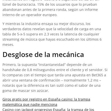
túnel de burocracia. 15% de los usuarios que lo prueban
abandonan antes de la primera ronda, según un informe
interno de un operador europeo.
Y mientras la industria ensaya su mejor discurso, los
verdaderos datos revelan que la velocidad de carga en una
tabla de 5‑x‑5 supera en 2.3 veces la latencia de cualquier
streaming de música que hayas escuchado en los últimos 6
meses.
Desglose de la mecánica
Primero, la supuesta “instantaneidad” depende de un
handshake de 0,8 milisegundos entre el cliente y el servidor. Si
lo comparas con el tiempo que tarda una apuesta en Bet365 a
abrir una ventana de confirmación – normalmente 1,2 ms –
notarás que la diferencia es tan sutil como el sabor de una
goma de mascar sin azúcar.
Giros gratis por registro en España casino: la trampa
matemática que nadie menciona
Casino con jackpot progresivo España: la trampa de los