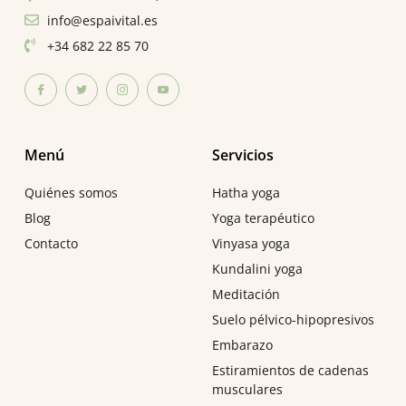
info@espaivital.es
+34 682 22 85 70
Menú
Servicios
Quiénes somos
Hatha yoga
Blog
Yoga terapéutico
Contacto
Vinyasa yoga
Kundalini yoga
Meditación
Suelo pélvico-hipopresivos
Embarazo
Estiramientos de cadenas
musculares