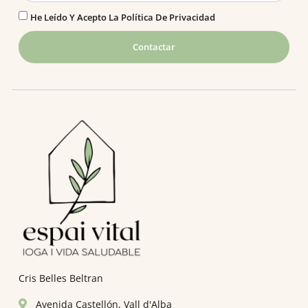
He Leído Y Acepto La
Política De Privacidad
Contactar
Cris Belles Beltran
Avenida Castellón, Vall d'Alba