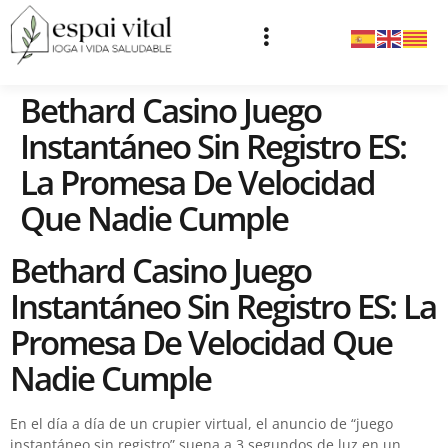
Bethard Casino Juego
Instantáneo Sin Registro ES:
La Promesa De Velocidad
Que Nadie Cumple
Bethard Casino Juego
Instantáneo Sin Registro ES: La
Promesa De Velocidad Que
Nadie Cumple
En el día a día de un crupier virtual, el anuncio de “juego
instantáneo sin registro” suena a 3 segundos de luz en un