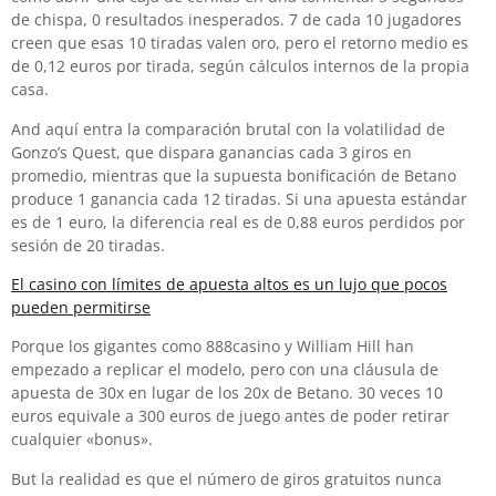
de chispa, 0 resultados inesperados. 7 de cada 10 jugadores
creen que esas 10 tiradas valen oro, pero el retorno medio es
de 0,12 euros por tirada, según cálculos internos de la propia
casa.
And aquí entra la comparación brutal con la volatilidad de
Gonzo’s Quest, que dispara ganancias cada 3 giros en
promedio, mientras que la supuesta bonificación de Betano
produce 1 ganancia cada 12 tiradas. Si una apuesta estándar
es de 1 euro, la diferencia real es de 0,88 euros perdidos por
sesión de 20 tiradas.
El casino con límites de apuesta altos es un lujo que pocos
pueden permitirse
Porque los gigantes como 888casino y William Hill han
empezado a replicar el modelo, pero con una cláusula de
apuesta de 30x en lugar de los 20x de Betano. 30 veces 10
euros equivale a 300 euros de juego antes de poder retirar
cualquier «bonus».
But la realidad es que el número de giros gratuitos nunca