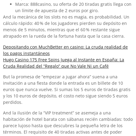
Marca: 888casino, su oferta de 20 tiradas gratis llega con
un límite de apuesta de 2 euros por giro.
And la mecánica de los slots no es magia, es probabilidad. Un
cálculo rápido: 40 % de los jugadores pierden su depósito en
menos de 5 minutos, mientras que el 60 % restante sigue
atrapado en la rueda de la fortuna hasta que la casa cierra.
Depositando con MuchBetter en casino: La cruda realidad de
los pagos instantáneos
Hugo Casino 175 Free Spins Juega al Instante en España: La
Cruda Realidad del “Regalo” que No Vale Ni un Café
But la promesa de “empezar a jugar ahora” suena a una
invitación a una fiesta donde la entrada es un billete de 10
euros que nunca vuelve. Si sumas los 5 euros de tiradas gratis
y los 10 euros de depósito, el costo neto sigue siendo 5 euros
perdidos.
And la ilusión de la “VIP treatment” se asemeja a una
habitación de hotel barata con sábanas recién cambiadas: todo
parece lujoso hasta que descubres la pequeña letra de los
términos. El requisito de 40 tiradas activas antes de poder