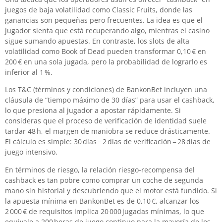
juegos de baja volatilidad como Classic Fruits, donde las
ganancias son pequeñas pero frecuentes. La idea es que el
jugador sienta que está recuperando algo, mientras el casino
sigue sumando apuestas. En contraste, los slots de alta
volatilidad como Book of Dead pueden transformar 0,10 € en
200 € en una sola jugada, pero la probabilidad de lograrlo es
inferior al 1 %.
Los T&C (términos y condiciones) de BankonBet incluyen una
cláusula de “tiempo máximo de 30 días” para usar el cashback,
lo que presiona al jugador a apostar rápidamente. Si
consideras que el proceso de verificación de identidad suele
tardar 48 h, el margen de maniobra se reduce drásticamente.
El cálculo es simple: 30 días − 2 días de verificación = 28 días de
juego intensivo.
En términos de riesgo, la relación riesgo‑recompensa del
cashback es tan pobre como comprar un coche de segunda
mano sin historial y descubriendo que el motor está fundido. Si
la apuesta mínima en BankonBet es de 0,10 €, alcanzar los
2 000 € de requisitos implica 20 000 jugadas mínimas, lo que
equivale a 200 horas de juego continuo para la mayoría de los