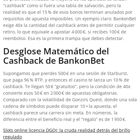
“cashback” como si fuera una tabla de salvación, pero la
realidad es que el 15 % de esos bonos terminan anulados por
requisitos de apuesta imposibles. Un ejemplo claro: BankonBet
exige 40x la cantidad del cashback antes de permitir cualquier
retiro, lo que equivale a apostar 4 000 €, si recibes 100 € de
reembolso. Esa es la primera trampa que debes detectar.
Desglose Matemático del
Cashback de BankonBet
Supongamos que pierdes 500 € en una sesión de Starburst,
que paga 96 % RTP, y entonces el casino te lanza un 10 % de
cashback. Te llegan 50 € “gratuitos”, pero la condición de 40x
convierte esos 50 € en 2 000 € de apuestas obligatorias.
Comparado con la volatilidad de Gonzo’s Quest, donde una sola
cadena de símbolos puede disparar 10 × la apuesta, el
cashback parece una carrera sin meta. En números, la
diferencia entre el beneficio real y el “regalo” es de 1 950 €.
Slots online licencia DGOJ: la cruda realidad detrás del brillo
regulado