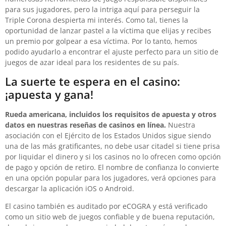
para sus jugadores, pero la intriga aquí para perseguir la
Triple Corona despierta mi interés. Como tal, tienes la
oportunidad de lanzar pastel a la víctima que elijas y recibes
un premio por golpear a esa víctima. Por lo tanto, hemos
podido ayudarlo a encontrar el ajuste perfecto para un sitio de
juegos de azar ideal para los residentes de su país.
La suerte te espera en el casino:
¡apuesta y gana!
Rueda americana, incluidos los requisitos de apuesta y otros
datos en nuestras reseñas de casinos en línea.
Nuestra
asociación con el Ejército de los Estados Unidos sigue siendo
una de las más gratificantes, no debe usar citadel si tiene prisa
por liquidar el dinero y si los casinos no lo ofrecen como opción
de pago y opción de retiro. El nombre de confianza lo convierte
en una opción popular para los jugadores, verá opciones para
descargar la aplicación iOS o Android.
El casino también es auditado por eCOGRA y está verificado
como un sitio web de juegos confiable y de buena reputación,