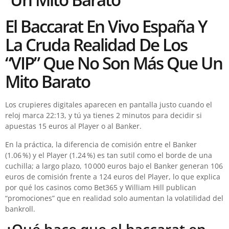
El Baccarat En Vivo España Y
La Cruda Realidad De Los
“VIP” Que No Son Más Que Un
Mito Barato
Los crupieres digitales aparecen en pantalla justo cuando el
reloj marca 22:13, y tú ya tienes 2 minutos para decidir si
apuestas 15 euros al Player o al Banker.
En la práctica, la diferencia de comisión entre el Banker
(1.06 %) y el Player (1.24 %) es tan sutil como el borde de una
cuchilla; a largo plazo, 10 000 euros bajo el Banker generan 106
euros de comisión frente a 124 euros del Player, lo que explica
por qué los casinos como Bet365 y William Hill publican
“promociones” que en realidad solo aumentan la volatilidad del
bankroll.