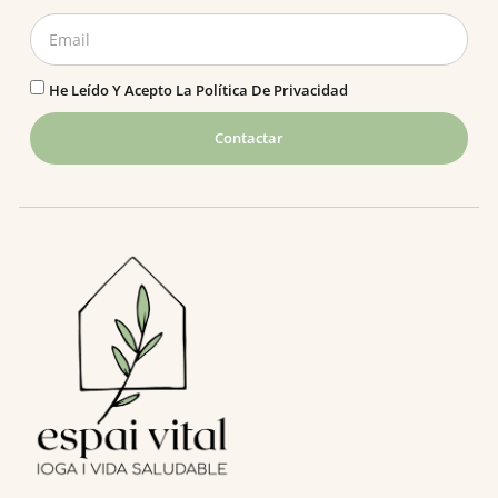
He Leído Y Acepto La
Política De Privacidad
Contactar