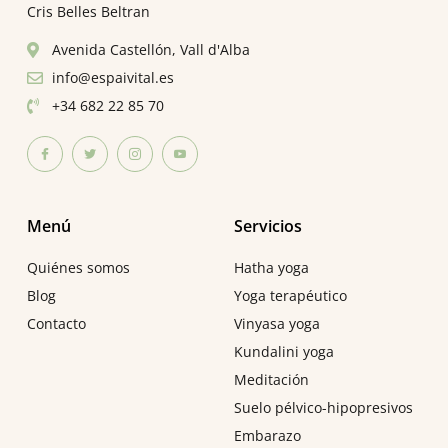
Cris Belles Beltran
Avenida Castellón, Vall d'Alba
info@espaivital.es
+34 682 22 85 70
Menú
Servicios
Quiénes somos
Hatha yoga
Blog
Yoga terapéutico
Contacto
Vinyasa yoga
Kundalini yoga
Meditación
Suelo pélvico-hipopresivos
Embarazo