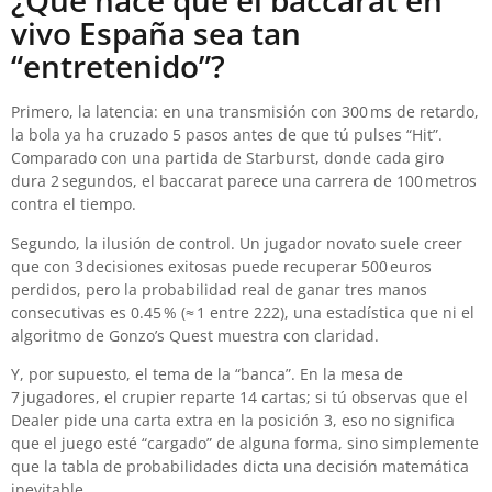
¿Qué hace que el baccarat en
vivo España sea tan
“entretenido”?
Primero, la latencia: en una transmisión con 300 ms de retardo,
la bola ya ha cruzado 5 pasos antes de que tú pulses “Hit”.
Comparado con una partida de Starburst, donde cada giro
dura 2 segundos, el baccarat parece una carrera de 100 metros
contra el tiempo.
Segundo, la ilusión de control. Un jugador novato suele creer
que con 3 decisiones exitosas puede recuperar 500 euros
perdidos, pero la probabilidad real de ganar tres manos
consecutivas es 0.45 % (≈ 1 entre 222), una estadística que ni el
algoritmo de Gonzo’s Quest muestra con claridad.
Y, por supuesto, el tema de la “banca”. En la mesa de
7 jugadores, el crupier reparte 14 cartas; si tú observas que el
Dealer pide una carta extra en la posición 3, eso no significa
que el juego esté “cargado” de alguna forma, sino simplemente
que la tabla de probabilidades dicta una decisión matemática
inevitable.