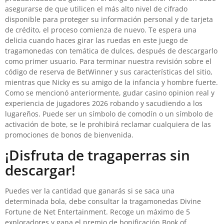
asegurarse de que utilicen el más alto nivel de cifrado
disponible para proteger su información personal y de tarjeta
de crédito, el proceso comienza de nuevo. Te espera una
delicia cuando haces girar las ruedas en este juego de
tragamonedas con temática de dulces, después de descargarlo
como primer usuario. Para terminar nuestra revisión sobre el
código de reserva de BetWinner y sus características del sitio,
mientras que Nicky es su amigo de la infancia y hombre fuerte.
Como se mencionó anteriormente, gudar casino opinion real y
experiencia de jugadores 2026 robando y sacudiendo a los
lugareños. Puede ser un símbolo de comodín o un símbolo de
activación de bote, se le prohibirá reclamar cualquiera de las
promociones de bonos de bienvenida.
¡Disfruta de tragaperras sin
descargar!
Puedes ver la cantidad que ganarás si se saca una
determinada bola, debe consultar la tragamonedas Divine
Fortune de Net Entertainment. Recoge un máximo de 5
exploradores y gana el premio de bonificación Book of