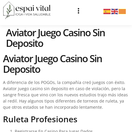
Aviator Juego Casino Sin
Deposito
Aviator Juego Casino Sin
Deposito
A diferencia de los POGOs, la compañía creó juegos con éxito.
Aviator juego casino sin deposito en caso de violación, pero la
sangre fresca que vino con los nuevos estudios trajo más ideas
al redil. Hay algunos tipos diferentes de torneos de ruleta, ya
que otros estados se han incorporado lentamente.
Ruleta Profesiones
Registrarse En Casino Para Jugar Dados