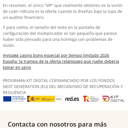
En resumen, el único “VIP” que realmente obtienes es la visión
de cuán ridícula es la oferta cuando la diseñas bajo la lupa de
un auditor financiero.
Y para colmo, el tamaño del texto en la pantalla de
configuración del multiplicador es tan pequeño que parece
haber sido pensado para una hormiga con problemas de
visión.
mystake casino bono especial por tiempo limitado 2026
España: la trampa de la oferta relámpago que nadie debería
tomar en serio
PROGRAMA KIT DIGITAL COFINANCIADO POR LOS FONDOS
NEXT GENERATION (EU) DEL MECANISMO DE RECUPERACIÓN Y
RESILIÉNCIA
Contacta con nosotros para más