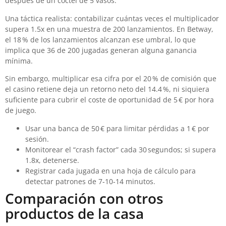
después de un cóctel de 5 vasos.
Una táctica realista: contabilizar cuántas veces el multiplicador
supera 1.5x en una muestra de 200 lanzamientos. En Betway,
el 18 % de los lanzamientos alcanzan ese umbral, lo que
implica que 36 de 200 jugadas generan alguna ganancia
mínima.
Sin embargo, multiplicar esa cifra por el 20 % de comisión que
el casino retiene deja un retorno neto del 14.4 %, ni siquiera
suficiente para cubrir el coste de oportunidad de 5 € por hora
de juego.
Usar una banca de 50 € para limitar pérdidas a 1 € por
sesión.
Monitorear el “crash factor” cada 30 segundos; si supera
1.8x, detenerse.
Registrar cada jugada en una hoja de cálculo para
detectar patrones de 7‑10‑14 minutos.
Comparación con otros
productos de la casa