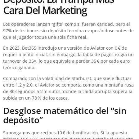
Cara Del Marketing
Los operadores lanzan “gifts” como si fueran caridad, pero el
97% de los bonos sin depósito termina evaporándose antes de
que el jugador toque una sola ficha real.
En 2023, Bet365 introdujo una versión de Aviator con 0 € de
requerimiento inicial; sin embargo, la tabla de pagos exigía un
turnover de 35×, lo que equivale a perder 35 € por cada euro
teórico ganado.
Comparado con la volatilidad de Starburst, que suele fluctuar
entre 1.2 y 2.0, el Aviator se comporta como una montaña rusa
de 30 segundos a 2 minutos, donde la caída abrupta supera la
subida en un 78 % de los casos.
Desglose matemático del “sin
depósito”
Supongamos que recibes 10 € de bonificación. Si la apuesta