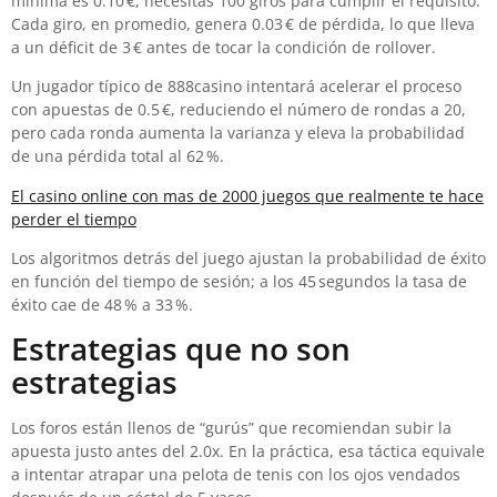
mínima es 0.10 €, necesitas 100 giros para cumplir el requisito.
Cada giro, en promedio, genera 0.03 € de pérdida, lo que lleva
a un déficit de 3 € antes de tocar la condición de rollover.
Un jugador típico de 888casino intentará acelerar el proceso
con apuestas de 0.5 €, reduciendo el número de rondas a 20,
pero cada ronda aumenta la varianza y eleva la probabilidad
de una pérdida total al 62 %.
El casino online con mas de 2000 juegos que realmente te hace
perder el tiempo
Los algoritmos detrás del juego ajustan la probabilidad de éxito
en función del tiempo de sesión; a los 45 segundos la tasa de
éxito cae de 48 % a 33 %.
Estrategias que no son
estrategias
Los foros están llenos de “gurús” que recomiendan subir la
apuesta justo antes del 2.0x. En la práctica, esa táctica equivale
a intentar atrapar una pelota de tenis con los ojos vendados