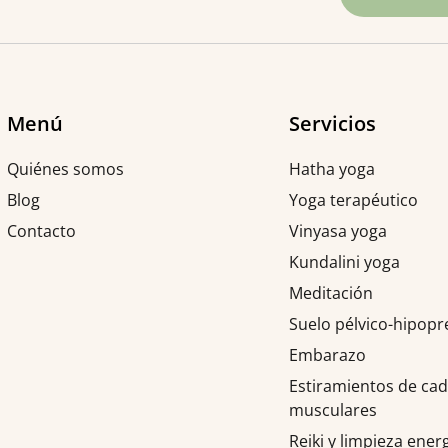
Menú
Servicios
Quiénes somos
Hatha yoga
Blog
Yoga terapéutico
Contacto
Vinyasa yoga
Kundalini yoga
Meditación
Suelo pélvico-hipopr
Embarazo
Estiramientos de ca
musculares
Reiki y limpieza ener