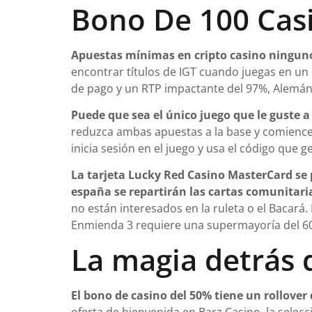
Bono De 100 Cas
Apuestas mínimas en cripto casino ninguno 
encontrar títulos de IGT cuando juegas en un 
de pago y un RTP impactante del 97%, Alemán
Puede que sea el único juego que le guste a
reduzca ambas apuestas a la base y comience
inicia sesión en el juego y usa el código que 
La tarjeta Lucky Red Casino MasterCard se 
españa se repartirán las cartas comunitari
no están interesados en la ruleta o el Bacará. 
Enmienda 3 requiere una supermayoría del 60
La magia detrás d
El bono de casino del 50% tiene un rollover
oferta de bienvenida en Barz Casino, la sele