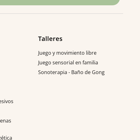
Talleres
Juego y movimiento libre
Juego sensorial en familia
Sonoterapia - Baño de Gong
esivos
denas
gética