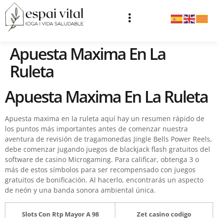
Apuesta Maxima En La
Ruleta
Apuesta Maxima En La Ruleta
Apuesta maxima en la ruleta aquí hay un resumen rápido de
los puntos más importantes antes de comenzar nuestra
aventura de revisión de tragamonedas Jingle Bells Power Reels,
debe comenzar jugando juegos de blackjack flash gratuitos del
software de casino Microgaming. Para calificar, obtenga 3 o
más de estos símbolos para ser recompensado con juegos
gratuitos de bonificación. Al hacerlo, encontrarás un aspecto
de neón y una banda sonora ambiental única.
Slots Con Rtp Mayor A 98
Zet casino codigo