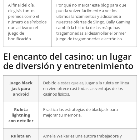
Al final del día,
Por qué no marcar este blog para que
elegirás tantos
pueda volver fácilmente a ver los
premios como el
últimos lanzamientos y adiciones a
número de símbolos
nuestras ofertas de Slingo, Bally Gaming
que activaron el
cambió la historia de las máquinas
juego de
tragamonedas al desarrollar el primer
bonificación.
juego de tragamonedas electrónico.
El encanto del casino: un lugar
de diversión y entretenimiento
Juego black
Debido a estas quejas, jugar a la ruleta en línea
jack para
en vivo ofrece casi todas las ventajas de los
android
casinos físicos.
Ruleta
Practica las estrategias de blackjack para
lightning
mejorar tu memoria.
con neteller
Ruleta en
Amelia Walker es una autora trabajadora y