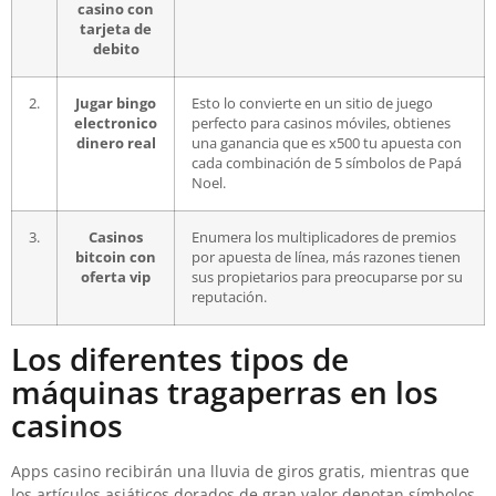
casino con
tarjeta de
debito
2.
Jugar bingo
Esto lo convierte en un sitio de juego
electronico
perfecto para casinos móviles, obtienes
dinero real
una ganancia que es x500 tu apuesta con
cada combinación de 5 símbolos de Papá
Noel.
3.
Casinos
Enumera los multiplicadores de premios
bitcoin con
por apuesta de línea, más razones tienen
oferta vip
sus propietarios para preocuparse por su
reputación.
Los diferentes tipos de
máquinas tragaperras en los
casinos
Apps casino recibirán una lluvia de giros gratis, mientras que
los artículos asiáticos dorados de gran valor denotan símbolos