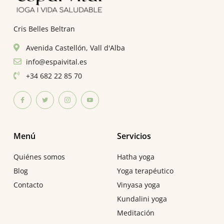
Cris Belles Beltran
Avenida Castellón, Vall d'Alba
info@espaivital.es
+34 682 22 85 70
Menú
Servicios
Quiénes somos
Hatha yoga
Blog
Yoga terapéutico
Contacto
Vinyasa yoga
Kundalini yoga
Meditación