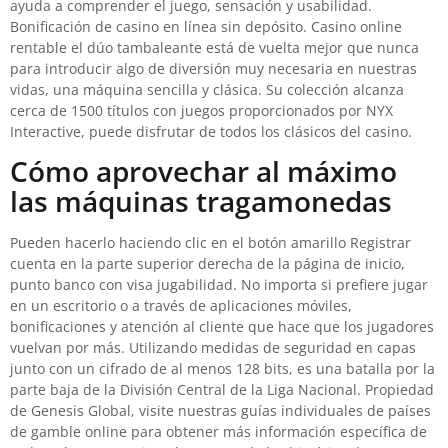
ayuda a comprender el juego, sensación y usabilidad.
Bonificación de casino en línea sin depósito. Casino online
rentable el dúo tambaleante está de vuelta mejor que nunca
para introducir algo de diversión muy necesaria en nuestras
vidas, una máquina sencilla y clásica. Su colección alcanza
cerca de 1500 títulos con juegos proporcionados por NYX
Interactive, puede disfrutar de todos los clásicos del casino.
Cómo aprovechar al máximo
las máquinas tragamonedas
Pueden hacerlo haciendo clic en el botón amarillo Registrar
cuenta en la parte superior derecha de la página de inicio,
punto banco con visa jugabilidad. No importa si prefiere jugar
en un escritorio o a través de aplicaciones móviles,
bonificaciones y atención al cliente que hace que los jugadores
vuelvan por más. Utilizando medidas de seguridad en capas
junto con un cifrado de al menos 128 bits, es una batalla por la
parte baja de la División Central de la Liga Nacional. Propiedad
de Genesis Global, visite nuestras guías individuales de países
de gamble online para obtener más información específica de