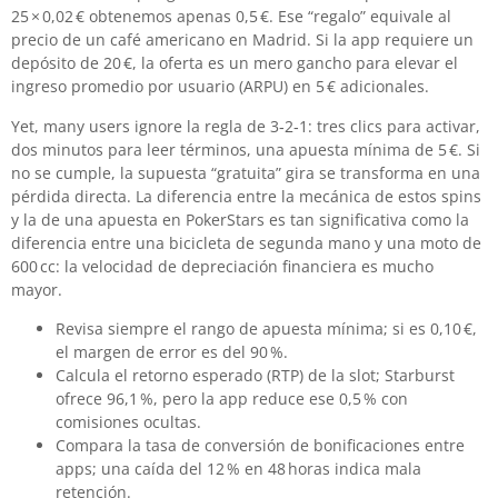
25 × 0,02 € obtenemos apenas 0,5 €. Ese “regalo” equivale al
precio de un café americano en Madrid. Si la app requiere un
depósito de 20 €, la oferta es un mero gancho para elevar el
ingreso promedio por usuario (ARPU) en 5 € adicionales.
Yet, many users ignore la regla de 3‑2‑1: tres clics para activar,
dos minutos para leer términos, una apuesta mínima de 5 €. Si
no se cumple, la supuesta “gratuita” gira se transforma en una
pérdida directa. La diferencia entre la mecánica de estos spins
y la de una apuesta en PokerStars es tan significativa como la
diferencia entre una bicicleta de segunda mano y una moto de
600 cc: la velocidad de depreciación financiera es mucho
mayor.
Revisa siempre el rango de apuesta mínima; si es 0,10 €,
el margen de error es del 90 %.
Calcula el retorno esperado (RTP) de la slot; Starburst
ofrece 96,1 %, pero la app reduce ese 0,5 % con
comisiones ocultas.
Compara la tasa de conversión de bonificaciones entre
apps; una caída del 12 % en 48 horas indica mala
retención.