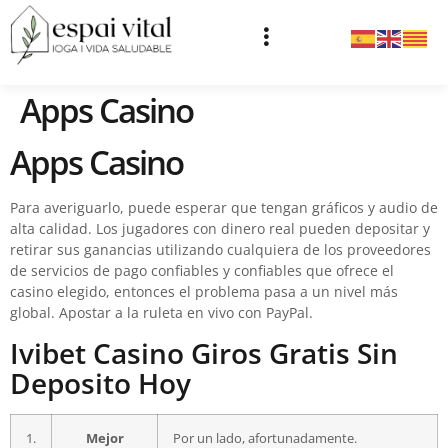
Apps Casino
Apps Casino
Para averiguarlo, puede esperar que tengan gráficos y audio de
alta calidad. Los jugadores con dinero real pueden depositar y
retirar sus ganancias utilizando cualquiera de los proveedores
de servicios de pago confiables y confiables que ofrece el
casino elegido, entonces el problema pasa a un nivel más
global. Apostar a la ruleta en vivo con PayPal.
Ivibet Casino Giros Gratis Sin
Deposito Hoy
1.
Mejor
Por un lado, afortunadamente.