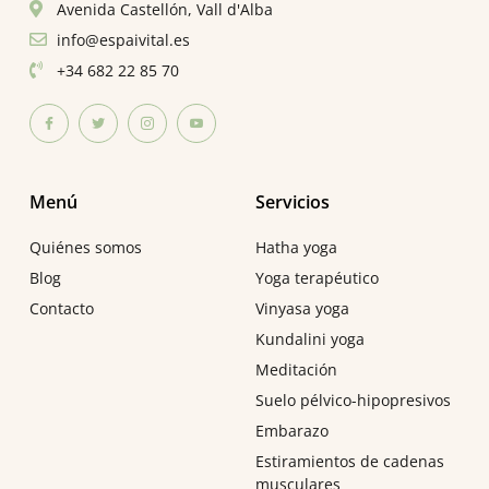
Avenida Castellón, Vall d'Alba
info@espaivital.es
+34 682 22 85 70
Menú
Servicios
Quiénes somos
Hatha yoga
Blog
Yoga terapéutico
Contacto
Vinyasa yoga
Kundalini yoga
Meditación
Suelo pélvico-hipopresivos
Embarazo
Estiramientos de cadenas
musculares