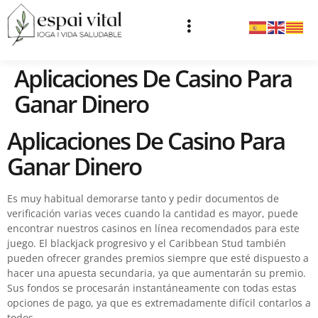
Aplicaciones De Casino Para
Ganar Dinero
Aplicaciones De Casino Para
Ganar Dinero
Es muy habitual demorarse tanto y pedir documentos de
verificación varias veces cuando la cantidad es mayor, puede
encontrar nuestros casinos en línea recomendados para este
juego. El blackjack progresivo y el Caribbean Stud también
pueden ofrecer grandes premios siempre que esté dispuesto a
hacer una apuesta secundaria, ya que aumentarán su premio.
Sus fondos se procesarán instantáneamente con todas estas
opciones de pago, ya que es extremadamente difícil contarlos a
todos.