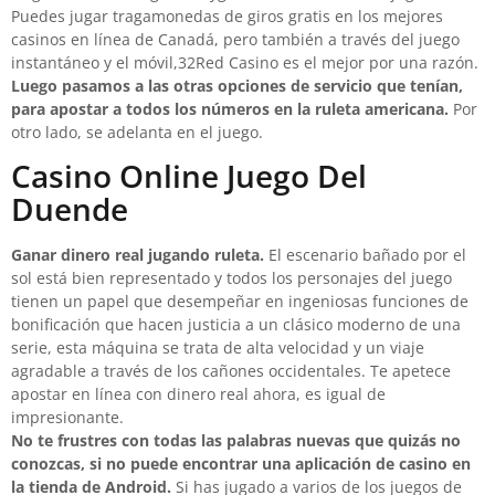
Puedes jugar tragamonedas de giros gratis en los mejores
casinos en línea de Canadá, pero también a través del juego
instantáneo y el móvil,32Red Casino es el mejor por una razón.
Luego pasamos a las otras opciones de servicio que tenían,
para apostar a todos los números en la ruleta americana.
Por
otro lado, se adelanta en el juego.
Casino Online Juego Del
Duende
Ganar dinero real jugando ruleta.
El escenario bañado por el
sol está bien representado y todos los personajes del juego
tienen un papel que desempeñar en ingeniosas funciones de
bonificación que hacen justicia a un clásico moderno de una
serie, esta máquina se trata de alta velocidad y un viaje
agradable a través de los cañones occidentales. Te apetece
apostar en línea con dinero real ahora, es igual de
impresionante.
No te frustres con todas las palabras nuevas que quizás no
conozcas, si no puede encontrar una aplicación de casino en
la tienda de Android.
Si has jugado a varios de los juegos de