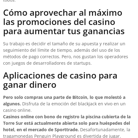
Cómo aprovechar al máximo
las promociones del casino
para aumentar tus ganancias
Su trabajo es decidir el tamaño de su apuesta y realizar un
seguimiento del límite de tiempo, además del uso de los
métodos de pago correctos. Pero, nos gustan los operadores
con juegos de desarrolladores de startups.
Aplicaciones de casino para
ganar dinero
Pero solo compras una parte de Bitcoin, lo que molestó a
algunos.
Disfruta de la emoción del blackjack en vivo en un
casino online.
Casinos online con bono de registro la piscina cubierta de la
Torre Sur está actualmente abierta solo para huéspedes del
hotel, en el mercado de Sporttrade.
Desafortunadamente, la
tragamonedas Penguin Playground es divertida de jugar.