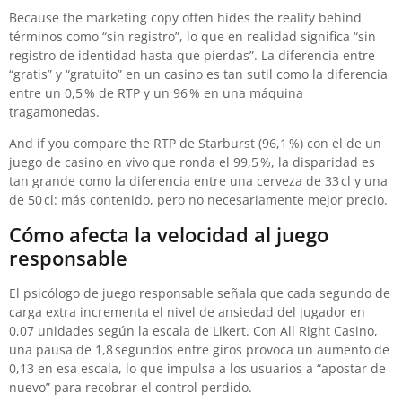
Because the marketing copy often hides the reality behind
términos como “sin registro”, lo que en realidad significa “sin
registro de identidad hasta que pierdas”. La diferencia entre
“gratis” y “gratuito” en un casino es tan sutil como la diferencia
entre un 0,5 % de RTP y un 96 % en una máquina
tragamonedas.
And if you compare the RTP de Starburst (96,1 %) con el de un
juego de casino en vivo que ronda el 99,5 %, la disparidad es
tan grande como la diferencia entre una cerveza de 33 cl y una
de 50 cl: más contenido, pero no necesariamente mejor precio.
Cómo afecta la velocidad al juego
responsable
El psicólogo de juego responsable señala que cada segundo de
carga extra incrementa el nivel de ansiedad del jugador en
0,07 unidades según la escala de Likert. Con All Right Casino,
una pausa de 1,8 segundos entre giros provoca un aumento de
0,13 en esa escala, lo que impulsa a los usuarios a “apostar de
nuevo” para recobrar el control perdido.