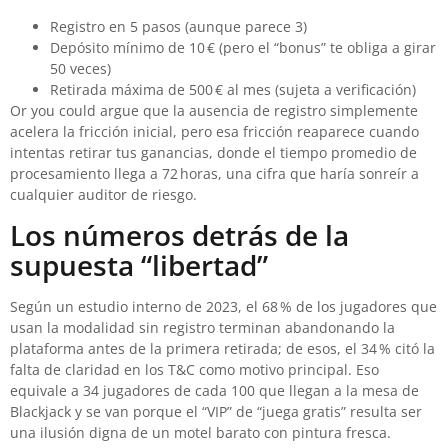
Registro en 5 pasos (aunque parece 3)
Depósito mínimo de 10 € (pero el “bonus” te obliga a girar
50 veces)
Retirada máxima de 500 € al mes (sujeta a verificación)
Or you could argue que la ausencia de registro simplemente
acelera la fricción inicial, pero esa fricción reaparece cuando
intentas retirar tus ganancias, donde el tiempo promedio de
procesamiento llega a 72 horas, una cifra que haría sonreír a
cualquier auditor de riesgo.
Los números detrás de la
supuesta “libertad”
Según un estudio interno de 2023, el 68 % de los jugadores que
usan la modalidad sin registro terminan abandonando la
plataforma antes de la primera retirada; de esos, el 34 % citó la
falta de claridad en los T&C como motivo principal. Eso
equivale a 34 jugadores de cada 100 que llegan a la mesa de
Blackjack y se van porque el “VIP” de “juega gratis” resulta ser
una ilusión digna de un motel barato con pintura fresca.