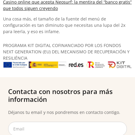
Casino online que acepta Neosurf: la mentira del “banco gratis”
que todos siguen creyendo
Una cosa más, el tamaño de la fuente del menú de
configuración es tan diminuto que necesitas una lupa del 2x
para leerla, y eso es infame.
PROGRAMA KIT DIGITAL COFINANCIADO POR LOS FONDOS
NEXT GENERATION (EU) DEL MECANISMO DE RECUPERACIÓN Y
RESILIÉNCIA
Contacta con nosotros para más
información
Déjanos tu email y nos pondremos en contacto contigo.