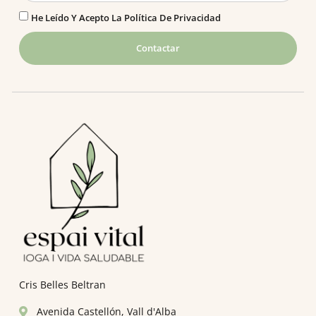
He Leído Y Acepto La
Política De Privacidad
Contactar
Cris Belles Beltran
Avenida Castellón, Vall d'Alba