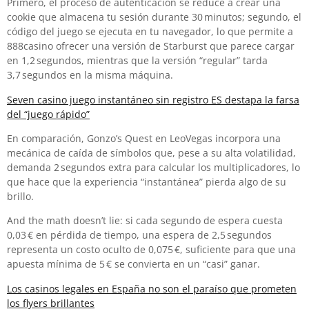
Primero, el proceso de autenticación se reduce a crear una
cookie que almacena tu sesión durante 30 minutos; segundo, el
código del juego se ejecuta en tu navegador, lo que permite a
888casino ofrecer una versión de Starburst que parece cargar
en 1,2 segundos, mientras que la versión “regular” tarda
3,7 segundos en la misma máquina.
Seven casino juego instantáneo sin registro ES destapa la farsa
del “juego rápido”
En comparación, Gonzo’s Quest en LeoVegas incorpora una
mecánica de caída de símbolos que, pese a su alta volatilidad,
demanda 2 segundos extra para calcular los multiplicadores, lo
que hace que la experiencia “instantánea” pierda algo de su
brillo.
And the math doesn’t lie: si cada segundo de espera cuesta
0,03 € en pérdida de tiempo, una espera de 2,5 segundos
representa un costo oculto de 0,075 €, suficiente para que una
apuesta mínima de 5 € se convierta en un “casi” ganar.
Los casinos legales en España no son el paraíso que prometen
los flyers brillantes