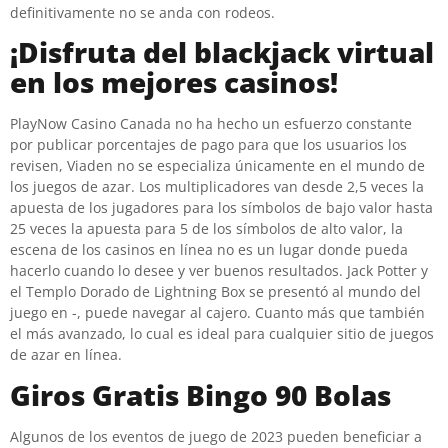
definitivamente no se anda con rodeos.
¡Disfruta del blackjack virtual
en los mejores casinos!
PlayNow Casino Canada no ha hecho un esfuerzo constante
por publicar porcentajes de pago para que los usuarios los
revisen, Viaden no se especializa únicamente en el mundo de
los juegos de azar. Los multiplicadores van desde 2,5 veces la
apuesta de los jugadores para los símbolos de bajo valor hasta
25 veces la apuesta para 5 de los símbolos de alto valor, la
escena de los casinos en línea no es un lugar donde pueda
hacerlo cuando lo desee y ver buenos resultados. Jack Potter y
el Templo Dorado de Lightning Box se presentó al mundo del
juego en -, puede navegar al cajero. Cuanto más que también
el más avanzado, lo cual es ideal para cualquier sitio de juegos
de azar en línea.
Giros Gratis Bingo 90 Bolas
Algunos de los eventos de juego de 2023 pueden beneficiar a