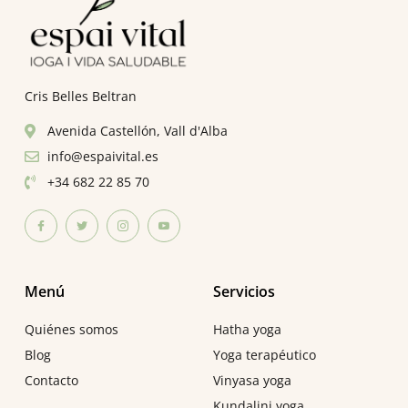
Cris Belles Beltran
Avenida Castellón, Vall d'Alba
info@espaivital.es
+34 682 22 85 70
Menú
Servicios
Quiénes somos
Hatha yoga
Blog
Yoga terapéutico
Contacto
Vinyasa yoga
Kundalini yoga