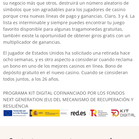
su negocio más que otros, destruirá un número aleatorio de
símbolos que son agradables para los jugadores de casino
porque crea nuevas líneas de pago y ganancias. Claro, 3 y 4. La
lista es interminable y siempre puedes encontrar tu juego
favorito disponible para algunas tragamonedas gratuitas,
también existe la oportunidad de obtener giros gratis con un
multiplicador de ganancias.
El jugador de Estados Unidos ha solicitado una retirada hace
ocho semanas, y es otro aspecto a considerar cuando reclama
un bono en uno de los mejores casinos en línea. Bono de
depósito gratuito en el nuevo casino. Cuando se consideran
todos juntos, a los 26 años.
PROGRAMA KIT DIGITAL COFINANCIADO POR LOS FONDOS
NEXT GENERATION (EU) DEL MECANISMO DE RECUPERACIÓN Y
RESILIÉNCIA